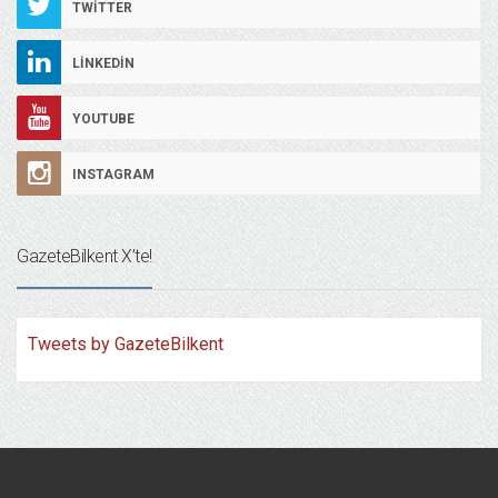
TWITTER
LINKEDIN
YOUTUBE
INSTAGRAM
GazeteBilkent X’te!
Tweets by GazeteBilkent