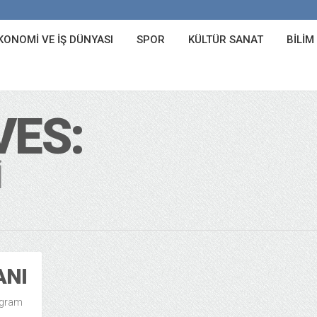
KONOMI VE İŞ DÜNYASI
SPOR
KÜLTÜR SANAT
BILIM
VES:
I
ANI
tagram