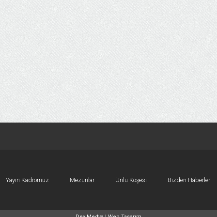
Yayın Kadromuz
Mezunlar
Ünlü Köşesi
Bizden Haberler
Dex Medya |
Web Tasarım