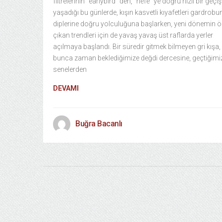
filtrelerinin “earlybird” den, “hefe” ye doğru hızlı bir geçiş
yaşadığı bu günlerde, kışın kasvetli kıyafetleri gardrobu
diplerine doğru yolculuğuna başlarken, yeni dönemin 
çıkan trendleri için de yavaş yavaş üst raflarda yerler
açılmaya başlandı. Bir süredir gitmek bilmeyen gri kışa,
bunca zaman beklediğimize değdi dercesine, geçtiğimi
senelerden
DEVAMI
Buğra Bacanlı