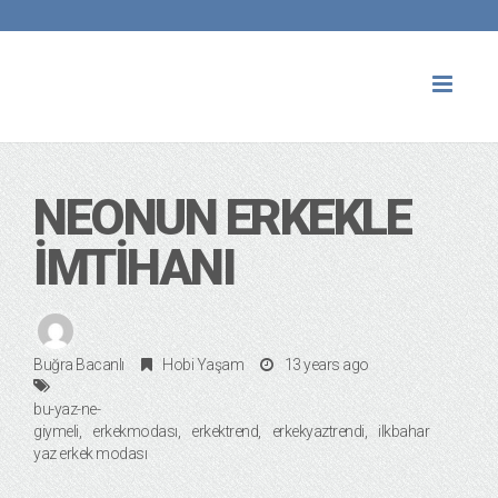
Toggl
naviga
NEONUN ERKEKLE
İMTIHANI
Buğra Bacanlı
Hobi Yaşam
13 years ago
bu-yaz-ne-
giymeli
erkekmodası
erkektrend
erkekyaztrendi
ilkbahar
yaz erkek modası