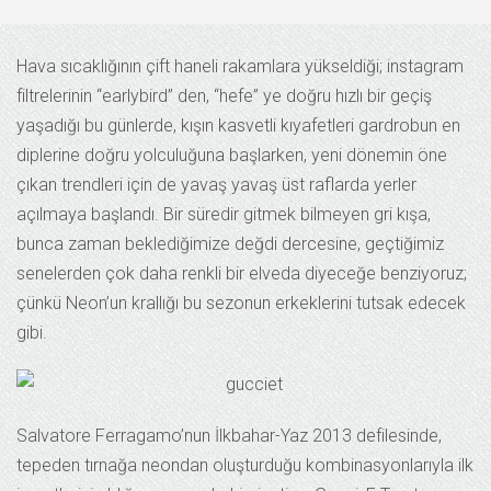
Hava sıcaklığının çift haneli rakamlara yükseldiği; instagram
filtrelerinin “earlybird” den, “hefe” ye doğru hızlı bir geçiş
yaşadığı bu günlerde, kışın kasvetli kıyafetleri gardrobun en
diplerine doğru yolculuğuna başlarken, yeni dönemin öne
çıkan trendleri için de yavaş yavaş üst raflarda yerler
açılmaya başlandı. Bir süredir gitmek bilmeyen gri kışa,
bunca zaman beklediğimize değdi dercesine, geçtiğimiz
senelerden çok daha renkli bir elveda diyeceğe benziyoruz;
çünkü Neon’un krallığı bu sezonun erkeklerini tutsak edecek
gibi.
Salvatore Ferragamo’nun İlkbahar-Yaz 2013 defilesinde,
tepeden tırnağa neondan oluşturduğu kombinasyonlarıyla ilk