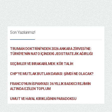
Son Yazılarımız!
TRUMAN DOKTRINI’NDEN 2026 ANKARA ZIRVESI’NE:
TÜRKIYE’NIN NATO İÇINDEKI JEOSTRATEJIK AĞIRLIĞI
SEÇIMLER VE BIRAKABILMEK: KÖR TALIH
CHP’YE MUTLAK BUTLAN DAVASI: ŞİMDİ NE OLACAK?
FRANCO’NUN İSPANYASI: 36 YILLIK BASKICI REJIMIN
ALTINDA EZILEN TOPLUM
UMUT VE HAYAL KIRIKLIĞININ PARADOKSU