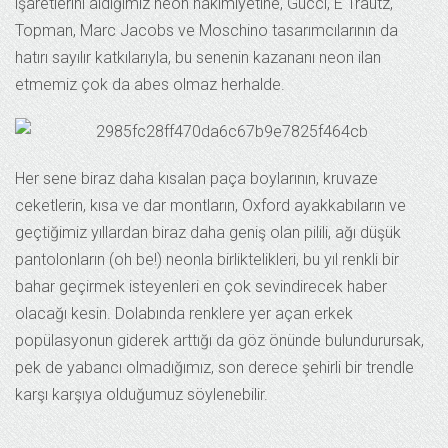
işaretlerini aldığımız neon hakimiyetine, Gucci, E Trautz,
Topman, Marc Jacobs ve Moschino tasarımcılarının da
hatırı sayılır katkılarıyla, bu senenin kazananı neon ilan
etmemiz çok da abes olmaz herhalde.
Her sene biraz daha kısalan paça boylarının, kruvaze
ceketlerin, kısa ve dar montların, Oxford ayakkabıların ve
geçtiğimiz yıllardan biraz daha geniş olan pilili, ağı düşük
pantolonların (oh be!) neonla birliktelikleri, bu yıl renkli bir
bahar geçirmek isteyenleri en çok sevindirecek haber
olacağı kesin. Dolabında renklere yer açan erkek
popülasyonun giderek arttığı da göz önünde bulundurursak,
pek de yabancı olmadığımız, son derece şehirli bir trendle
karşı karşıya olduğumuz söylenebilir.