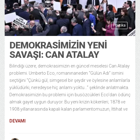
Politika
20/03/2024
DEMOKRASIMIZIN YENI
SAVAŞI: CAN ATALAY
Bilindiği üzere, demokrasimizin en güncel meselesi Can Atalay
problemi. Umberto Eco, romanınaneden “Gülün Adı” ismini
seçtiğini “Çünkü gül, simgesel bir şeydir ve öylesine anlamlarla
yüklüdürki, neredeyse hiç anlamı yoktu…” şeklinde anlatmakta.
Demokrasimizin bu problemi için busözcükleri Eco’dan ödünç
almak gayet uygun duruyor. Bu yeni krizin kökenleri; 1878 ve
1908 yıllarıarasında kapalı kalan parlamentomuzun, İttihat ve
DEVAMI