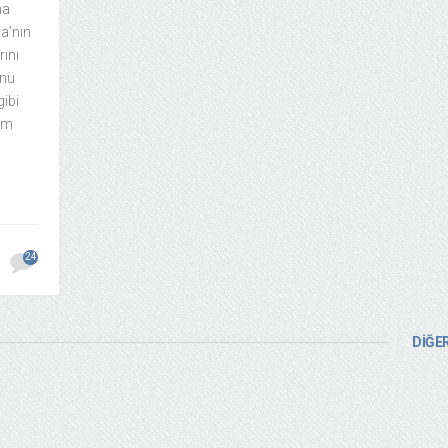
na
a’nın
rını
ünü
gibi
büm
24
DİĞER