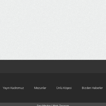
Yayın Kadromuz
Mezunlar
Ünlü Köşesi
Bizden Haberler
Dex Medya |
Web Tasarım