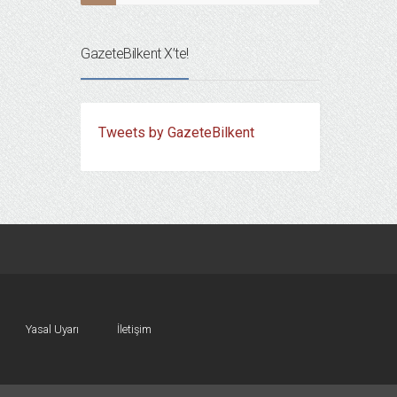
GazeteBilkent X’te!
Tweets by GazeteBilkent
Yasal Uyarı
İletişim