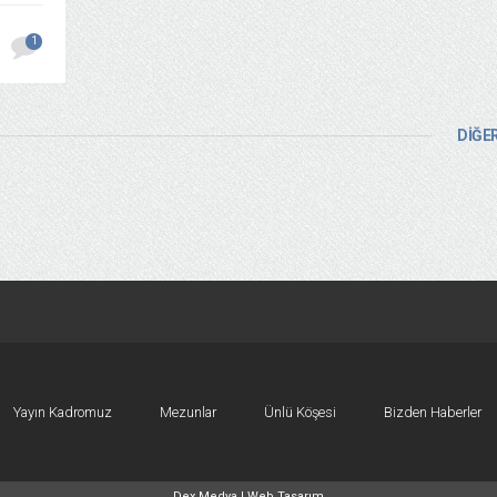
1
DİĞER
Yayın Kadromuz
Mezunlar
Ünlü Köşesi
Bizden Haberler
Dex Medya |
Web Tasarım