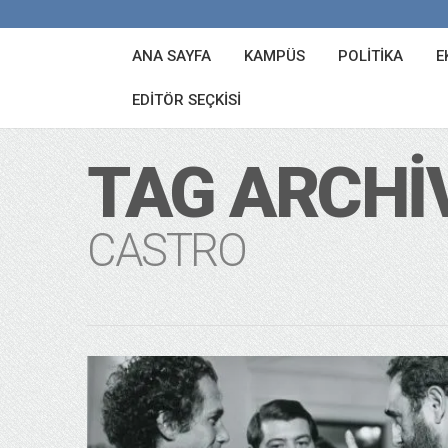
ANA SAYFA
KAMPÜS
POLITIKA
E
EDITÖR SEÇKISI
TAG ARCHI
CASTRO