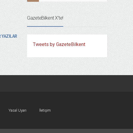
GazeteBilkent X’te!
 YAZILAR
Tweets by GazeteBilkent
Yasal Uyarı
İletişim