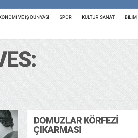
KONOMI VE İŞ DÜNYASI
SPOR
KÜLTÜR SANAT
BILIM
VES:
DOMUZLAR KÖRFEZI
ÇIKARMASI