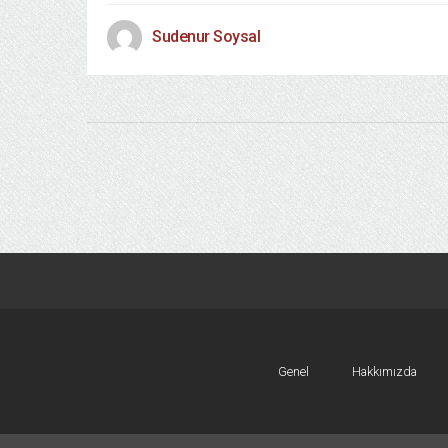
Sudenur Soysal
Genel
Hakkımızda