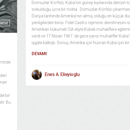
Domuzlar Körfezi, Küba’nın güney kıyılarında denizin 
sokulduğu ücra bir nokta. Domuzlar Körfezi çıkarmas
Dünya tarihinde Amerika’nın almış olduğu en küçük d
yenilgilerden birisi. Fidel Castro rejiminin devrilmesini i
 Sanat
Amerikan hükumeti CIA eliyle Kübalı muhaliflere eğitiml
verdi ve 17 Nisan 1961’ de gece yarısı muhalifler Küba’
işgale kalkıştı. Sonuç Amerika için hüsran Küba için bir
DEVAMI
eminde
Enes A. Elieyioglu
nden
aman
del bir
tır. Bu