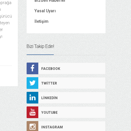
Bizden Haberler
toprağa
ı
Yasal Uyarı
üşürücü
İletişim
steyen
er
yı
Bizi Takip Edin!
FACEBOOK
TWITTER
LINKEDIN
YOUTUBE
INSTAGRAM