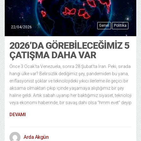
Genel
Politika
22/04/2026
2026’DA GÖREBILECEĞIMIZ 5
ÇATIŞMA DAHA VAR
Önce 3 Ocak’ta Venezuela, sonra 28 Şubat’ta İran. Peki, sırada
hangi ülke var? Belirsizlik dediğimiz şey, pandemiden bu yana,
enflasyonist şoklar ve teknolojideki yıkıcı ilerleme ile geçici bir
aksama olmaktan çıkıp içinde yaşamaya alıştığımız bir şey
haline geldi. Artık sabah uyanıp her baktığımız siyaset, teknoloji
veya ekonomi haberinde, bir savaş dahi olsa “hmm evet” deyip
DEVAMI
Arda Akgün