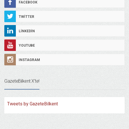
FACEBOOK
TWITTER
LINKEDIN
YOUTUBE
INSTAGRAM
GazeteBilkent X’te!
Tweets by GazeteBilkent