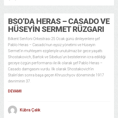
BSO’DA HERAS – CASADO VE
HÜSEYIN SERMET RÜZGARI
Bilkent Senfoni Orkestrası 25 Ocak günü dinleyenlere şef
Pablo Heras – Casado’nun eşsiz yönetimi ve Hüseyin
Sermet’in muhteşem ezgileriyle unutulmaz bir gece yaşattı.
Shostakovich, Bartok ve Sibelius’un bestelerinin icra edildiği
geceye özgün performansı ile ilk olarak şef Pablo Heras –
Casado damgasını vurdu. İlk olarak Shostakovich’in
Stalin’den sonra başa geçen Khruschyov döneminde 1917
devriminin 37.
DEVAMI
Kübra Çalık