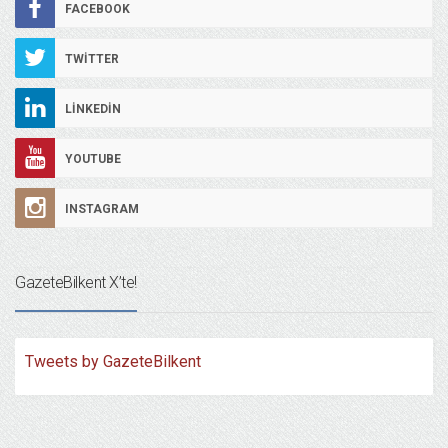
FACEBOOK
TWITTER
LINKEDIN
YOUTUBE
INSTAGRAM
GazeteBilkent X’te!
Tweets by GazeteBilkent