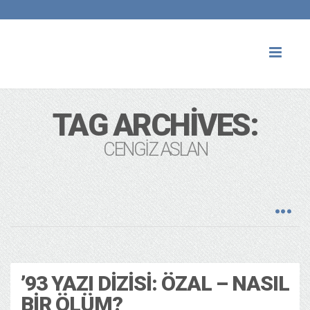
Toggl
naviga
TAG ARCHIVES:
CENGİZ ASLAN
Tarih
13 years ago
’93 YAZI DIZISI: ÖZAL – NASIL
BIR ÖLÜM?