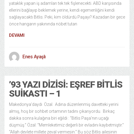
yataklık yapan iş adamları tek tek fişlenecekti. ABD karşısında
ellerini bağlayıp beklemek yerine, kendi egemenliğini kendi
sağlayacaktı Bitlis. Peki, kim öldürdü Paşayı? Kazadan bir gece
önce hangarın yakınında nöbet tutan
DEVAMI
Enes Ayaşlı
’93 YAZI DIZISI: EŞREF BITLIS
SUIKASTI – 1
Makedonya’daydı Özal. Adına düzenlenmiş davetteki yerini
almış, hoş bir sohbet ortamının tadını çıkarıyordu. Birkaç
dakika sonra kulağına biri eğildi : “Bitlis Paşa’nın uçağı
düşmüş.” Özal: “Memleketimiz değerli bir evladını kaybetmiştir.”
“Allah devlete millete zeval vermesin.” Bu söz Bitlis ailesinin