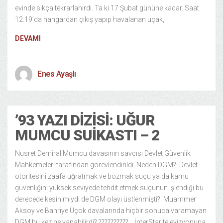
evinde sıkça tekrarlanırdı. Ta ki 17 Şubat gününe kadar. Saat
12.19’da hangardan çıkış yapıp havalanan uçak,
DEVAMI
Enes Ayaşlı
’93 YAZI DIZISI: UĞUR
MUMCU SUIKASTI – 2
Nusret Demiral Mumcu davasının savcısı Devlet Güvenlik
Mahkemeleri tarafından görevlendirildi. Neden DGM? Devlet
otoritesini zaafa uğratmak ve bozmak suçu ya da kamu
güvenliğini yüksek seviyede tehdit etmek suçunun işlendiği bu
derecede kesin miydi de DGM olayı üstlenmişti? Muammer
Aksoy ve Bahriye Üçok davalarında hiçbir sonuca varamayan
DGM bu kez ne yapabilirdi? ?????????? İnterStar televizyonuna