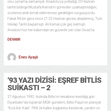
onu oynama zamanıydı. Anadolu’ya yolladığı 23 Haziran
tarihli bildirge Mustafa Kemal’in görevden uzaklaştırıldığını,
sözlerine artık itimat edilmemesi gerektiğini vurguluyordu.
Fakat fitil bir gece önce 21-22 Haziran gecesi ateşlenmiş, Türk
İnkılap Tarihi başlamıştı. Ali Kemal çok geç kalmıştı.
Anadolu’nun her bakımdan en güvenilir yeri olan Sivas’ta
DEVAMI
Enes Ayaşlı
’93 YAZI DIZISI: EŞREF BITLIS
SUIKASTI – 2
27 Ağustos 1992. Aslında Bitlis’in hesabının kesildiği gün.
Diyarbakır’da toplanan MGK gündemi, Bitlis Paşa’nın planıydı:
“Kod Adı: Kale”. PKK ile halkın bağlantısı kesilecek, yardım ve