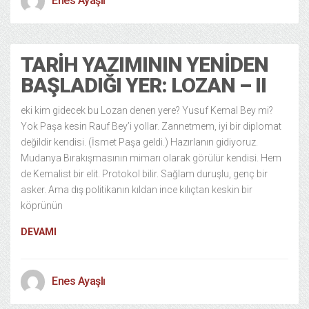
Enes Ayaşlı
TARIH YAZIMININ YENIDEN
BAŞLADIĞI YER: LOZAN – II
eki kim gidecek bu Lozan denen yere? Yusuf Kemal Bey mi?
Yok Paşa kesin Rauf Bey’i yollar. Zannetmem, iyi bir diplomat
değildir kendisi. (İsmet Paşa geldi.) Hazırlanın gidiyoruz.
Mudanya Bırakışmasının mimarı olarak görülür kendisi. Hem
de Kemalist bir elit. Protokol bilir. Sağlam duruşlu, genç bir
asker. Ama dış politikanın kıldan ince kılıçtan keskin bir
köprünün
DEVAMI
Enes Ayaşlı