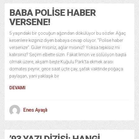
BABA POLISE HABER
VERSENE!
5 yaşındaki bir çocuğun ağzından dökülüyor bu sözler. Ağaç
kesenlere kızgınız diyen babaya cevap oluyor. “Polise haber
versenize”. Güler misiniz, ağlar mısınız? Yoksa tepkisiz mi
kalırsınız? Seçim elbette sizin. Fakat limon ve solüsyon başta
olmak üzere, akşam beşte Kuğulu Park’ta ekmek arası
domates peynir, gece saat üçte çay, şafak vaktinde poğaça
paylaşan, yani yaklaşık bir
DEVAMI
Enes Ayaşlı
’93 YAZI DIZISI: HANGI