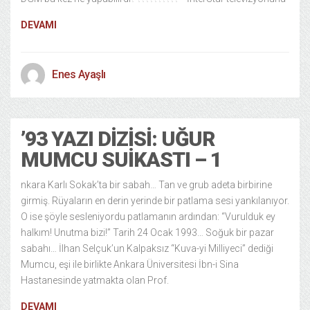
DEVAMI
Enes Ayaşlı
’93 YAZI DIZISI: UĞUR
MUMCU SUIKASTI – 1
nkara Karlı Sokak’ta bir sabah… Tan ve grub adeta birbirine
girmiş. Rüyaların en derin yerinde bir patlama sesi yankılanıyor.
O ise şöyle sesleniyordu patlamanın ardından: “Vurulduk ey
halkım! Unutma bizi!” Tarih 24 Ocak 1993… Soğuk bir pazar
sabahı… İlhan Selçuk’un Kalpaksız “Kuva-yi Milliyeci” dediği
Mumcu, eşi ile birlikte Ankara Üniversitesi İbn-i Sina
Hastanesinde yatmakta olan Prof.
DEVAMI