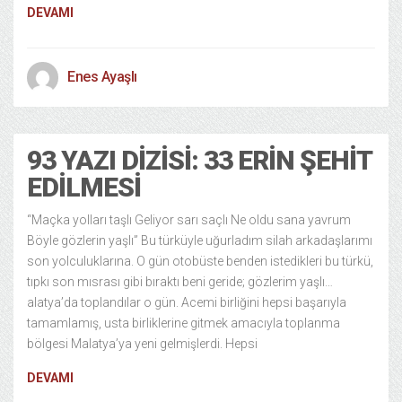
DEVAMI
Enes Ayaşlı
93 YAZI DIZISI: 33 ERIN ŞEHIT
EDILMESI
“Maçka yolları taşlı Geliyor sarı saçlı Ne oldu sana yavrum
Böyle gözlerin yaşlı” Bu türküyle uğurladım silah arkadaşlarımı
son yolculuklarına. O gün otobüste benden istedikleri bu türkü,
tıpkı son mısrası gibi bıraktı beni geride; gözlerim yaşlı…
alatya’da toplandılar o gün. Acemi birliğini hepsi başarıyla
tamamlamış, usta birliklerine gitmek amacıyla toplanma
bölgesi Malatya’ya yeni gelmişlerdi. Hepsi
DEVAMI