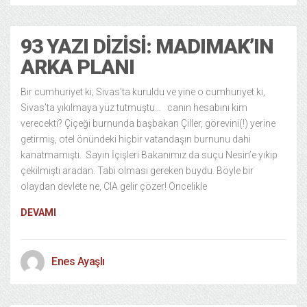
93 YAZI DIZISI: MADIMAK’IN
ARKA PLANI
Bir cumhuriyet ki; Sivas’ta kuruldu ve yine o cumhuriyet ki,
Sivas’ta yıkılmaya yüz tutmuştu… canın hesabını kim
verecekti? Çiçeği burnunda başbakan Çiller, görevini(!) yerine
getirmiş, otel önündeki hiçbir vatandaşın burnunu dahi
kanatmamıştı. Sayın İçişleri Bakanımız da suçu Nesin’e yıkıp
çekilmişti aradan. Tabi olması gereken buydu. Böyle bir
olaydan devlete ne, CIA gelir çözer! Öncelikle
DEVAMI
Enes Ayaşlı