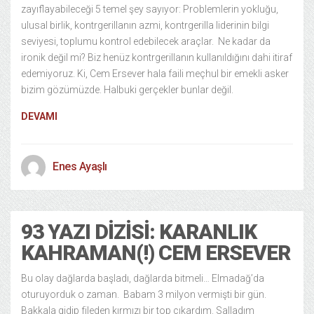
zayıflayabileceği 5 temel şey sayıyor: Problemlerin yokluğu,
ulusal birlik, kontrgerillanın azmi, kontrgerilla liderinin bilgi
seviyesi, toplumu kontrol edebilecek araçlar. Ne kadar da
ironik değil mi? Biz henüz kontrgerillanın kullanıldığını dahi itiraf
edemiyoruz. Ki, Cem Ersever hala faili meçhul bir emekli asker
bizim gözümüzde. Halbuki gerçekler bunlar değil.
DEVAMI
Enes Ayaşlı
93 YAZI DIZISI: KARANLIK
KAHRAMAN(!) CEM ERSEVER
Bu olay dağlarda başladı, dağlarda bitmeli… Elmadağ’da
oturuyorduk o zaman. Babam 3 milyon vermişti bir gün.
Bakkala gidip fileden kırmızı bir top çıkardım. Salladım