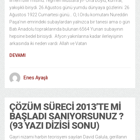
ilmem bilir misiniz Teğmen Mustafa’yı? Orta boylu, kumral,
yakışıklı biriydi. 26 Ağustos günü yumdu dünyaya gözlerini. 26
Ağustos 1922 Cumartesi günü… O, I.Ordu komutanı Nureddin
Paşa’nın emrindeki subaylardan yalnızca bir tanesi ama o gün
Batı Anadolu topraklarında bulunan 6564 Yunan subayının
hepsine bedel birisiydi. Afyon yakınlarına kadar ilerleyişinin
arkasında iki neden vardı: Allah ve Vatan
DEVAMI
Enes Ayaşlı
ÇÖZÜM SÜRECI 2013’TE MI
BAŞLADI SANIYORSUNUZ ?
(93 YAZI DIZISI SONU)
Gayri nizami harbin teorisyeni sayılan David Galula, gerillanın