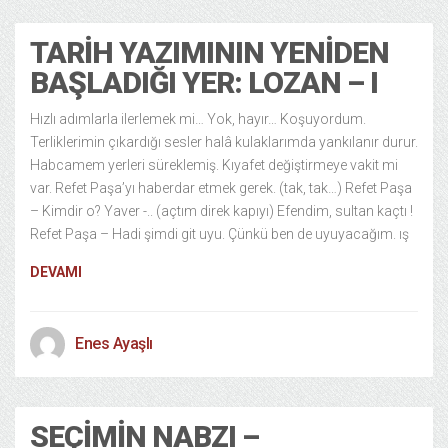
TARIH YAZIMININ YENIDEN
BAŞLADIĞI YER: LOZAN – I
Hızlı adımlarla ilerlemek mi… Yok, hayır… Koşuyordum.
Terliklerimin çıkardığı sesler halâ kulaklarımda yankılanır durur.
Habcamem yerleri süreklemiş. Kıyafet değiştirmeye vakit mi
var. Refet Paşa’yı haberdar etmek gerek. (tak, tak…) Refet Paşa
– Kimdir o? Yaver -.. (açtım direk kapıyı) Efendim, sultan kaçtı !
Refet Paşa – Hadi şimdi git uyu. Çünkü ben de uyuyacağım. ış
DEVAMI
Enes Ayaşlı
SEÇIMIN NABZI –