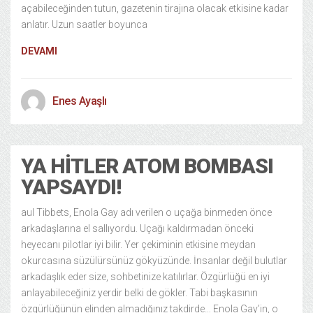
açabileceğinden tutun, gazetenin tirajına olacak etkisine kadar
anlatır. Uzun saatler boyunca
DEVAMI
Enes Ayaşlı
YA HITLER ATOM BOMBASI
YAPSAYDI!
aul Tibbets, Enola Gay adı verilen o uçağa binmeden önce
arkadaşlarına el sallıyordu. Uçağı kaldırmadan önceki
heyecanı pilotlar iyi bilir. Yer çekiminin etkisine meydan
okurcasına süzülürsünüz gökyüzünde. İnsanlar değil bulutlar
arkadaşlık eder size, sohbetinize katılırlar. Özgürlüğü en iyi
anlayabileceğiniz yerdir belki de gökler. Tabi başkasının
özgürlüğünün elinden almadığınız takdirde… Enola Gay’in, o