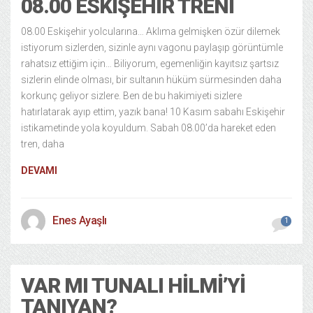
08.00 ESKIŞEHIR TRENI
08.00 Eskişehir yolcularına… Aklıma gelmişken özür dilemek
istiyorum sizlerden, sizinle aynı vagonu paylaşıp görüntümle
rahatsız ettiğim için… Biliyorum, egemenliğin kayıtsız şartsız
sizlerin elinde olması, bir sultanın hüküm sürmesinden daha
korkunç geliyor sizlere. Ben de bu hakimiyeti sizlere
hatırlatarak ayıp ettim, yazık bana! 10 Kasım sabahı Eskişehir
istikametinde yola koyuldum. Sabah 08.00’da hareket eden
tren, daha
DEVAMI
Enes Ayaşlı
1
VAR MI TUNALI HILMI’YI
TANIYAN?