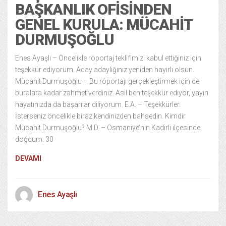
BAŞKANLIK OFISINDEN
GENEL KURULA: MÜCAHIT
DURMUŞOĞLU
Enes Ayaşlı – Öncelikle röportaj teklifimizi kabul ettiğiniz için
teşekkür ediyorum. Aday adaylığınız yeniden hayırlı olsun.
Mücahit Durmuşoğlu – Bu röportajı gerçekleştirmek için de
buralara kadar zahmet verdiniz. Asıl ben teşekkür ediyor, yayın
hayatınızda da başarılar diliyorum. E.A. – Teşekkürler.
İsterseniz öncelikle biraz kendinizden bahsedin. Kimdir
Mücahit Durmuşoğlu? M.D. – Osmaniye’nin Kadirli ilçesinde
doğdum. 30
DEVAMI
Enes Ayaşlı