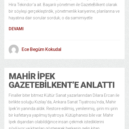
Hira Tekindor‘a ait. Başarılı yönetmen ile GazeteBilkent olarak
bir söyleşi gerçekleştirdik, yönetmenlik kariyerine, planlarına ve
hayatına dair sorular sorduk; o da samimiyetle
DEVAMI
Ece Begüm Kokudal
MAHIR İPEK
GAZETEBILKENT’E ANLATTI
Finaller biter bitmez Kültür Sanat yazarlarından Dilara Ercan ile
birlikte soluğu Kızılay’da, Ankara Sanat Tiyatrosu’nda, Mahir
İpek’in yanında aldık. Restore edilmiş, yenilenmiş, şirin mi şirin
bir kafetarya yapılmış tiyatroya. Kütüphanesi bile var. Mahir
İpek dışarıdan olabildiğince insan çekmek istediklerini
söylüyor ve kitapları göstererek herkesin gelip kitap