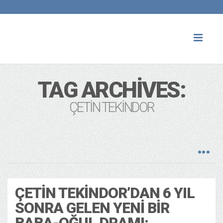
Toggl
naviga
TAG ARCHIVES:
ÇETIN TEKINDOR
ÇETIN TEKINDOR’DAN 6 YIL
SONRA GELEN YENI BIR
BABA-OĞUL DRAMI: