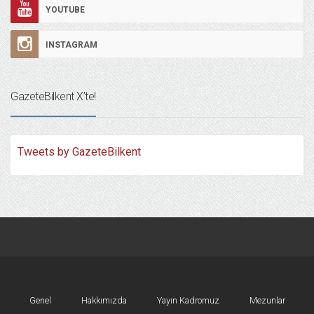
YOUTUBE
INSTAGRAM
GazeteBilkent X’te!
Tweets by GazeteBilkent
Genel
Hakkımızda
Yayın Kadromuz
Mezunlar