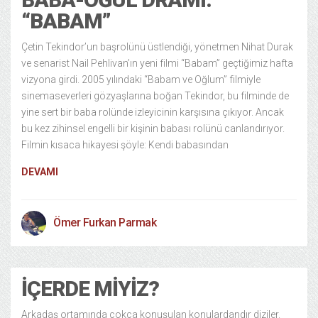
“BABAM”
Çetin Tekindor’un başrolünü üstlendiği, yönetmen Nihat Durak
ve senarist Nail Pehlivan’ın yeni filmi “Babam” geçtiğimiz hafta
vizyona girdi. 2005 yılındaki “Babam ve Oğlum” filmiyle
sinemaseverleri gözyaşlarına boğan Tekindor, bu filminde de
yine sert bir baba rolünde izleyicinin karşısına çıkıyor. Ancak
bu kez zihinsel engelli bir kişinin babası rolünü canlandırıyor.
Filmin kısaca hikayesi şöyle: Kendi babasından
DEVAMI
Ömer Furkan Parmak
İÇERDE MIYIZ?
Arkadaş ortamında çokça konuşulan konulardandır diziler.