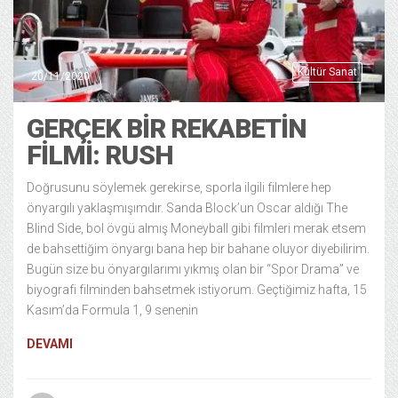
Kültür Sanat
20/11/2020
GERÇEK BIR REKABETIN
FILMI: RUSH
Doğrusunu söylemek gerekirse, sporla ilgili filmlere hep
önyargılı yaklaşmışımdır. Sanda Block’un Oscar aldığı The
Blind Side, bol övgü almış Moneyball gibi filmleri merak etsem
de bahsettiğim önyargı bana hep bir bahane oluyor diyebilirim.
Bugün size bu önyargılarımı yıkmış olan bir “Spor Drama” ve
biyografi filminden bahsetmek istiyorum. Geçtiğimiz hafta, 15
Kasım’da Formula 1, 9 senenin
DEVAMI