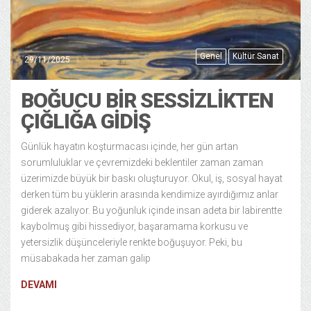
Genel
Kültür Sanat
29/11/2025
BOĞUCU BIR SESSIZLIKTEN
ÇIĞLIĞA GIDIŞ
Günlük hayatın koşturmacası içinde, her gün artan
sorumluluklar ve çevremizdeki beklentiler zaman zaman
üzerimizde büyük bir baskı oluşturuyor. Okul, iş, sosyal hayat
derken tüm bu yüklerin arasında kendimize ayırdığımız anlar
giderek azalıyor. Bu yoğunluk içinde insan adeta bir labirentte
kaybolmuş gibi hissediyor, başaramama korkusu ve
yetersizlik düşünceleriyle renkte boğuşuyor. Peki, bu
müsabakada her zaman galip
DEVAMI