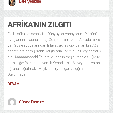
Lale Şenkula
AFRIKA’NIN ZILGITI
Fısıltı, sükût ve sessizlik… Dünyayı duyamıyorum. Yüzünü
avuçlarının arasına almış. Gök, kan kırmızısı… Arkada iki kişi
var. Gözleri yuvalarından fırlayacakmış gibi bakan biri. Ağzı
hafifçe aralanmış sanki karşısında ürkütücü bir şey görmüş
gibi. Aaaaaaaaaah! Edvard Munch’ın meşhur tablosu Çığlık
namı diğer Boğuntu… Namık Kemal’in şiiri Vaveyla’da vatan
uğruna boğulmak… Haykırtı, feryat figan ve çığlık…
Duyulmayan
DEVAMI
Günce Demirci