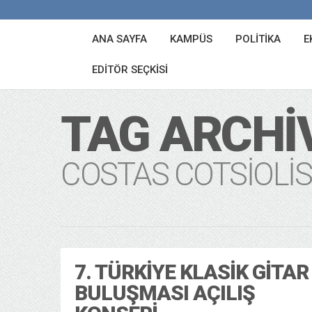
ANA SAYFA
KAMPÜS
POLITIKA
E
EDITÖR SEÇKISI
TAG ARCHI
COSTAS COTSIOLIS
7. TÜRKIYE KLASIK GITAR
BULUŞMASI AÇILIŞ