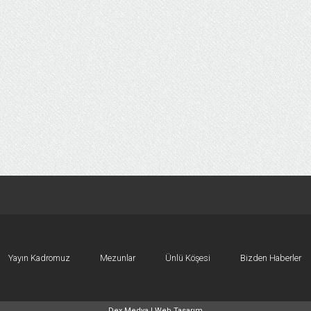
Yayın Kadromuz
Mezunlar
Ünlü Köşesi
Bizden Haberler
Dex Medya |
Web Tasarım