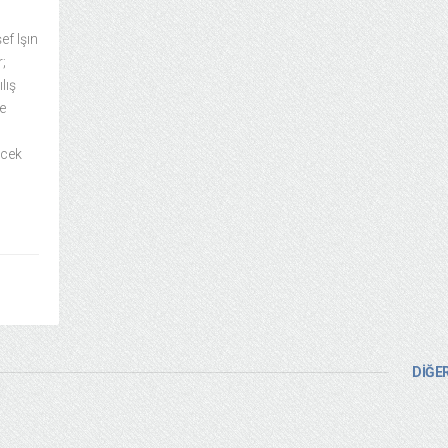
f Işın
r;
lış
e
ecek
DİĞER