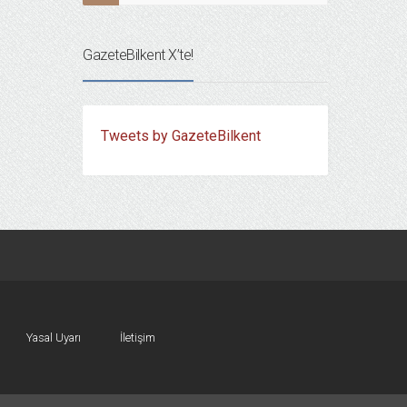
GazeteBilkent X’te!
Tweets by GazeteBilkent
Yasal Uyarı
İletişim