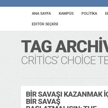
ANA SAYFA
KAMPÜS
POLITIKA
E
EDITÖR SEÇKISI
TAG ARCHI
CRITICS’ CHOICE 
BIR SAVAŞI KAZANMAK İ
BIR SAVAŞ