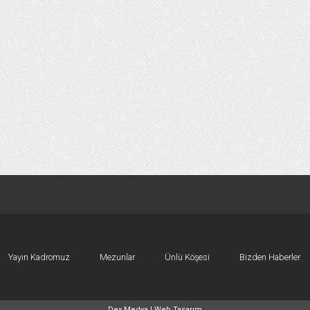
Yayın Kadromuz
Mezunlar
Ünlü Köşesi
Bizden Haberler
Dex Medya |
Web Tasarım