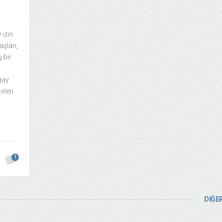
 izin
aşları,
 bir
gay
eleri
1
DİĞER