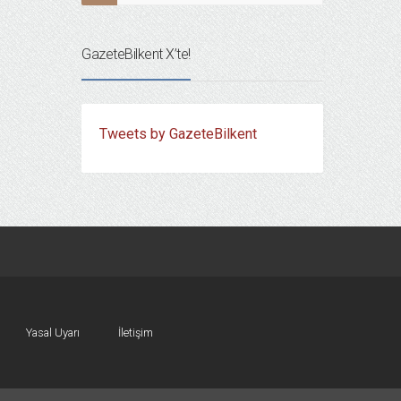
GazeteBilkent X’te!
Tweets by GazeteBilkent
Yasal Uyarı
İletişim