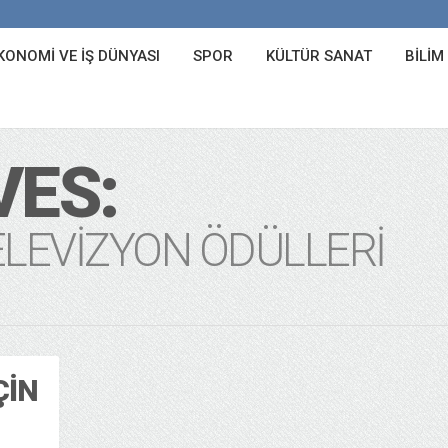
KONOMI VE İŞ DÜNYASI
SPOR
KÜLTÜR SANAT
BILIM
VES:
TELEVIZYON ÖDÜLLERI
ÇIN