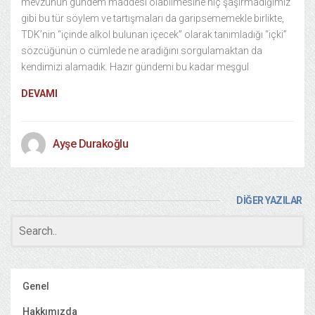
mevzunun gündem maddesi olabilmesine hiç şaşırmadığımız
gibi bu tür söylem ve tartışmaları da garipsememekle birlikte,
TDK’nin “içinde alkol bulunan içecek” olarak tanımladığı “içki”
sözcüğünün o cümlede ne aradığını sorgulamaktan da
kendimizi alamadık. Hazır gündemi bu kadar meşgul
DEVAMI
Ayşe Durakoğlu
DİĞER YAZILAR
Genel
Hakkımızda