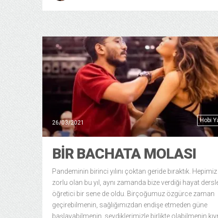
Hobi 
26/03/2021
BİR BACHATA MOLASI
Pandeminin birinci yılını çoktan geride bıraktık. Hepimiz 
zorlu olan bu yıl, aynı zamanda bize verdiği hayat dersler
öğretici bir sene de oldu. Birçoğumuz özgürce zaman
geçirebilmenin, sağlığımızdan endişe etmeden güne
başlayabilmenin, sevdiklerimizle birlikte olabilmenin kıy