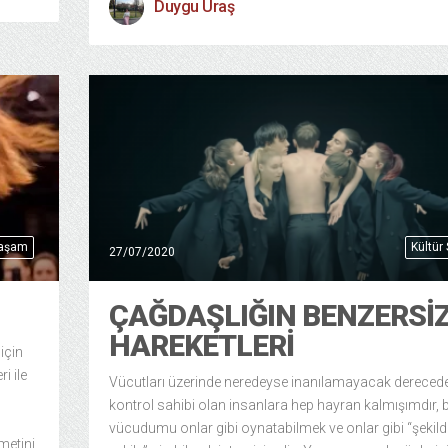
Duygu Uraş
Yaşam
Kültür
27/07/2020
ÇAĞDAŞLIĞIN BENZERSI
HAREKETLERI
için
i ile
Vücutları üzerinde neredeyse inanılamayacak derecede
kontrol sahibi olan insanlara hep hayran kalmışımdır, 
vücudumu onlar gibi oynatabilmek ve onlar gibi “şekil
metini