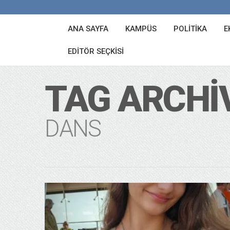
ANA SAYFA
KAMPÜS
POLITIKA
E
EDITÖR SEÇKISI
TAG ARCHI
DANS