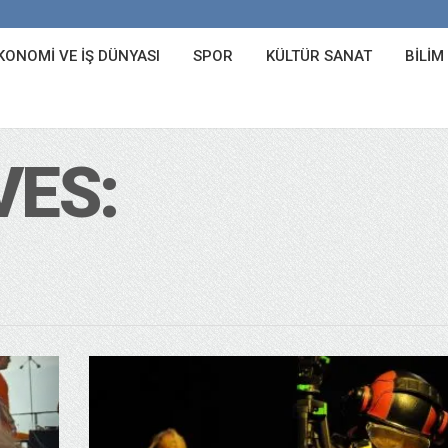
KONOMI VE İŞ DÜNYASI
SPOR
KÜLTÜR SANAT
BILIM
VES: