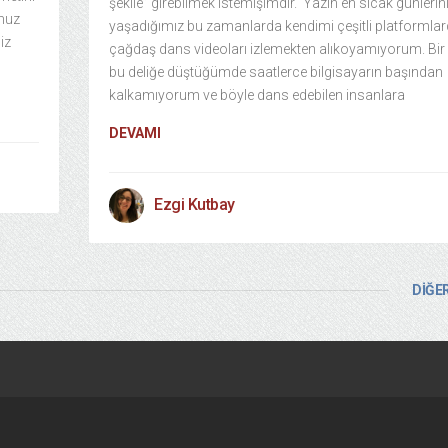
şekile” girebilmek istemişimdir. Yazın en sıcak günlerin
umuz
yaşadığımız bu zamanlarda kendimi çeşitli platformla
iz
çağdaş dans videoları izlemekten alıkoyamıyorum. Bir
bu deliğe düştüğümde saatlerce bilgisayarın başından
kalkamıyorum ve böyle dans edebilen insanlara
DEVAMI
Ezgi Kutbay
DİĞER