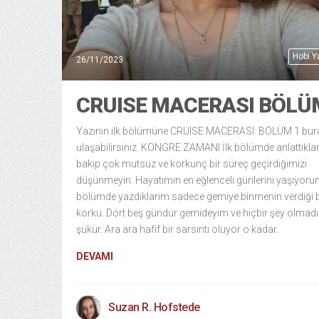
Hobi 
26/11/2023
CRUISE MACERASI BÖLÜ
Yazının ilk bölümüne CRUISE MACERASI: BÖLÜM 1 bu
ulaşabilirsiniz. KONGRE ZAMANI İlk bölümde anlattıkla
bakıp çok mutsuz ve korkunç bir süreç geçirdiğimizi
düşünmeyin. Hayatımın en eğlenceli günlerini yaşıyorum
bölümde yazdıklarım sadece gemiye binmenin verdiği b
korku. Dört beş gündür gemideyim ve hiçbir şey olmad
şükür. Ara ara hafif bir sarsıntı oluyor o kadar.
DEVAMI
Suzan R. Hofstede