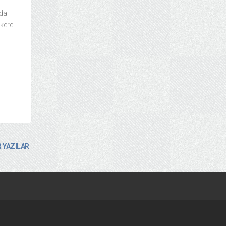
i
rda
 kere
 YAZILAR