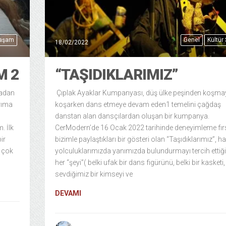
Yaşam
Genel
Kültür
18/02/2022
M 2
“TAŞIDIKLARIMIZ”
radan
Çıplak Ayaklar Kumpanyası, düş ülke peşinden koşma
rıma
koşarken dans etmeye devam eden1 temelini çağdaş
danstan alan dansçılardan oluşan bir kumpanya.
. İlk
CerModern’de 16 Ocak 2022 tarihinde deneyimleme fırs
ir
bizimle paylaştıkları bir gösteri olan “Taşıdıklarımız”, h
ı çok
yolculuklarımızda yanımızda bulundurmayı tercih ettiğ
her “şeyi”( belki ufak bir dans figürünü, belki bir kasketi,
sevdiğimiz bir kimseyi ve
DEVAMI