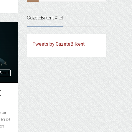
GazeteBilkent X’te!
Tweets by GazeteBilkent
 Sanat
Z
 bir
ben de
den