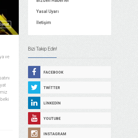
Bizden Haberler
Yasal Uyarı
İletişim
 Sanat
Bizi Takip Edin!
ya ve
FACEBOOK
atını
ayat
TWITTER
imiz
 belki
LINKEDIN
YOUTUBE
INSTAGRAM