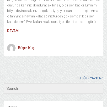
duyunca kanınızı donduracak bir sır, o bir seri katildi. Eminim
böyle deyince aklınızda çok da iyi şeyler canlanmamıştır. Ama
o tanıyınca hayran kalacağınız türden çok sempatik bir seri
katil desem? Evet kafanızdaki soru işaretlerini buradan görür
DEVAMI
Büşra Kuş
DİĞER YAZILAR