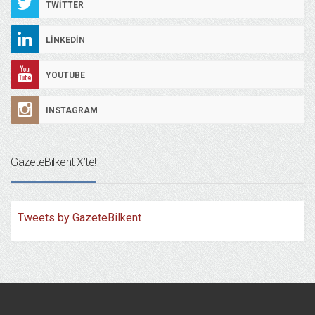
TWITTER
LINKEDIN
YOUTUBE
INSTAGRAM
GazeteBilkent X’te!
Tweets by GazeteBilkent