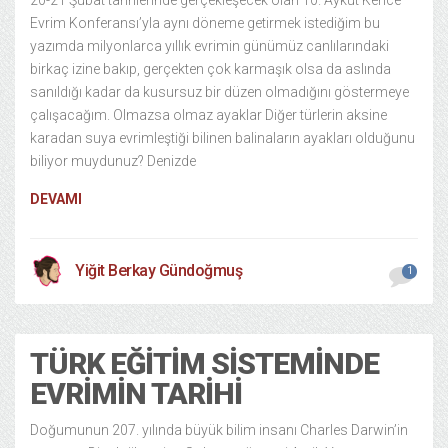
20-21 Şubat tarihlerinde gerçekleşecek olan 10. Aykut Kence
Evrim Konferansı’yla aynı döneme getirmek istediğim bu
yazımda milyonlarca yıllık evrimin günümüz canlılarındaki
birkaç izine bakıp, gerçekten çok karmaşık olsa da aslında
sanıldığı kadar da kusursuz bir düzen olmadığını göstermeye
çalışacağım. Olmazsa olmaz ayaklar Diğer türlerin aksine
karadan suya evrimleştiği bilinen balinaların ayakları olduğunu
biliyor muydunuz? Denizde
DEVAMI
Yiğit Berkay Gündoğmuş
1
TÜRK EĞITIM SISTEMINDE
EVRIMIN TARIHI
Doğumunun 207. yılında büyük bilim insanı Charles Darwin’in