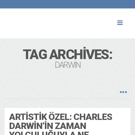
Toggl
naviga
TAG ARCHIVES:
DARWIN
ARTISTIK ÖZEL: CHARLES
DARWIN’IN ZAMAN
YOLCULUĞUYLA NE