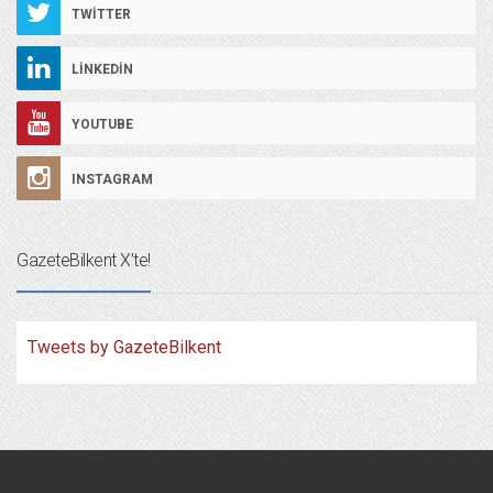
TWITTER
LINKEDIN
YOUTUBE
INSTAGRAM
GazeteBilkent X’te!
Tweets by GazeteBilkent