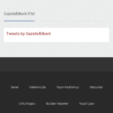
GazeteBilkent X’te!
Tweets by GazeteBilkent
Genel
Hakkımızda
Yayın Kadromuz
Mezunlar
Ünlü Köşesi
Bizden Haberler
Yasal Uyarı