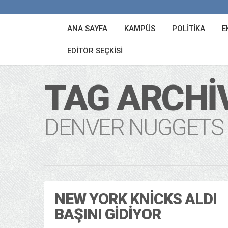
ANA SAYFA
KAMPÜS
POLITIKA
E
EDITÖR SEÇKISI
TAG ARCHI
DENVER NUGGETS
NEW YORK KNICKS ALDI
BAŞINI GIDIYOR