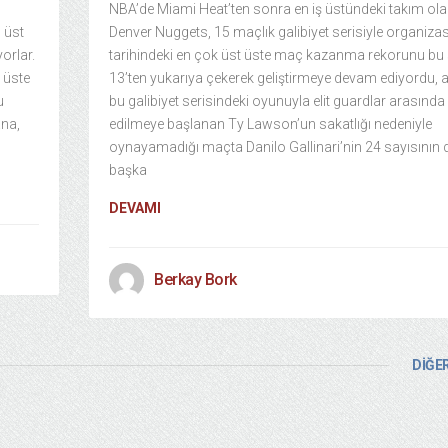
NBA’de Miami Heat’ten sonra en iş üstündeki takım ol
 üst
Denver Nuggets, 15 maçlık galibiyet serisiyle organiz
orlar.
tarihindeki en çok üst üste maç kazanma rekorunu bu
 üste
13’ten yukarıya çekerek geliştirmeye devam ediyordu,
u
bu galibiyet serisindeki oyunuyla elit guardlar arasında
ana,
edilmeye başlanan Ty Lawson’un sakatlığı nedeniyle
oynayamadığı maçta Danilo Gallinari’nin 24 sayısının 
başka
DEVAMI
Berkay Bork
DİĞER