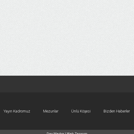
Yayın Kadromuz
Mezunlar
Ünlü Köşesi
Bizden Haberler
Dex Medya |
Web Tasarım