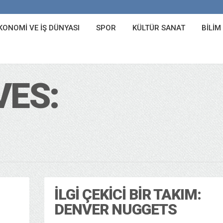
KONOMI VE İŞ DÜNYASI
SPOR
KÜLTÜR SANAT
BILIM
VES:
İLGI ÇEKICI BIR TAKIM:
DENVER NUGGETS