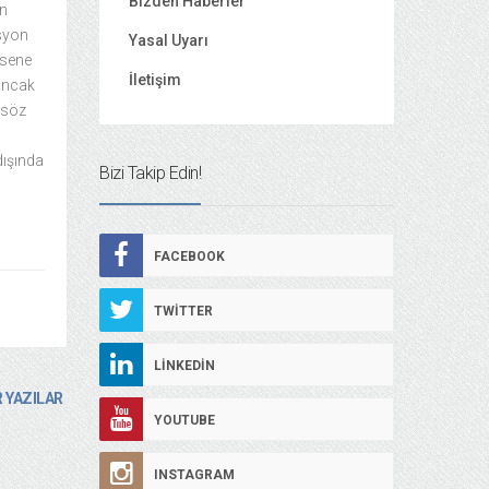
Bizden Haberler
an
asyon
Yasal Uyarı
 sene
İletişim
 ancak
 söz
dışında
Bizi Takip Edin!
FACEBOOK
TWITTER
LINKEDIN
 YAZILAR
YOUTUBE
INSTAGRAM