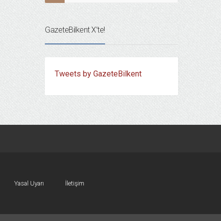
GazeteBilkent X’te!
Tweets by GazeteBilkent
Yasal Uyarı
İletişim