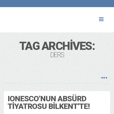
Toggl
naviga
TAG ARCHIVES:
DERS
IONESCO’NUN ABSÜRD
TIYATROSU BILKENT’TE!