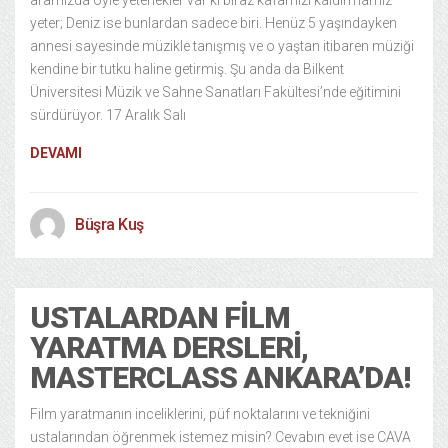
aramızda öyle yetenekler var ki biraz kafamızı kaldırmamız
yeter; Deniz ise bunlardan sadece biri. Henüz 5 yaşındayken
annesi sayesinde müzikle tanışmış ve o yaştan itibaren müziği
kendine bir tutku haline getirmiş. Şu anda da Bilkent
Üniversitesi Müzik ve Sahne Sanatları Fakültesi’nde eğitimini
sürdürüyor. 17 Aralık Salı
DEVAMI
Büşra Kuş
USTALARDAN FILM
YARATMA DERSLERI,
MASTERCLASS ANKARA’DA!
Film yaratmanın inceliklerini, püf noktalarını ve tekniğini
ustalarından öğrenmek istemez misin? Cevabın evet ise CAVA