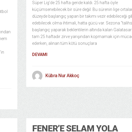
Süper Lig’de 25 hafta geride kaldı. 25 hafta öyle
küçümsenebilecek bir süre değil. Bu sürenin lige ortal
tbol
düzeyde başlangıç yapan bir takımı vezir edebileceği gib
edebilecek olma ihtimali, hatta gücü var. Sezona “talihsi
başlangıç yaparak beklentilerin altında kalan Galatasar
rından
tam 25 haftadır zirve yarışından kopmamak için müca
 hem
ederken, alınan tüm kötü sonuçlara
’in
DEVAMI
Kübra Nur Akkoç
FENER’E SELAM YOLA