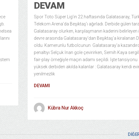
DEVAM
ece
Spor Toto Süper Lig’in 22.haftasında Galatasaray, Tür
tı.
Telekom Arena’da Beşiktaş’ı ağırladı. Derbide gülen tar
Chelsea
Galatasaray olurken, karşılaşmanın kaderini belirleyen
arını
devre arasında Galatasaray’dan Beşiktaş’a kiralanan 
oldu. Kamerunlu futbolcunun Galatasaray’a kazandırd
penaltıyı Selçuk İnan gole çevirirken, Semih Kaya sergil
istem
fair-play örneğiyle maçın adamı seçildi. İşte tansiyonu
yüksek derbiden akılda kalanlar : Galatasaray kendi ev
yenilmezlik
DEVAMI
Kübra Nur Akkoç
DİĞER