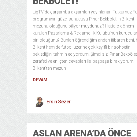
BEKBÖLET!
LigTV‘de çarşamba akşamları yayınlanan Tutkumuz Fu
programının güzel sunucusu Pınar Bekbölet’in Bilkent
mezunu olduğunu biliyor muydunuz ? Hatta o dönem
kurulan Pazarlama & Reklamcılık Kulübü’nün kurucula
biri olduğunu? Bunları öğrendiğim andan itibaren beni,
Bilkent hem de futbol üzerine çok keyifli bir sohbetin
beklediğini tahmin ediyordum. Şimdi sizi Pınar Bekbölet
zerafeti ve en içten cevapları ile başbaşa bırakıyorum.
Bilkent’ten mezun
DEVAMI
Ersin Sezer
ASLAN ARENA’DA ÖNCE