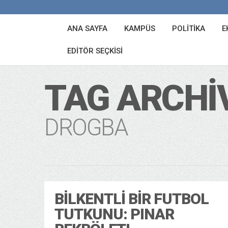
ANA SAYFA
KAMPÜS
POLITIKA
E
EDITÖR SEÇKISI
TAG ARCHI
DROGBA
BILKENTLI BIR FUTBOL
TUTKUNU: PINAR