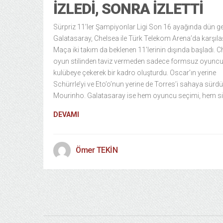
İZLEDI, SONRA İZLETTI
Sürpriz 11’ler Şampiyonlar Ligi Son 16 ayağında dün g
Galatasaray, Chelsea ile Türk Telekom Arena’da karşılaş
Maça iki takım da beklenen 11’lerinin dışında başladı. 
oyun stilinden taviz vermeden sadece formsuz oyuncul
kulübeye çekerek bir kadro oluşturdu. Oscar’ın yerine
Schürrle’yi ve Eto’o’nun yerine de Torres’i sahaya sürdü
Mourinho. Galatasaray ise hem oyuncu seçimi, hem s
DEVAMI
Ömer TEKİN