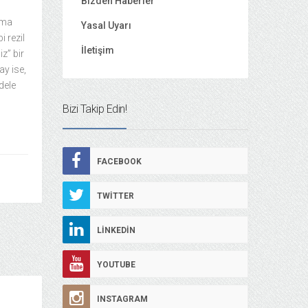
Bizden Haberler
ama
Yasal Uyarı
i rezil
İletişim
z” bir
ay ise,
dele
Bizi Takip Edin!
FACEBOOK
TWITTER
LINKEDIN
YOUTUBE
INSTAGRAM