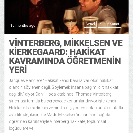
Genel
Kültür Sanat
10 months ago
VINTERBERG, MIKKELSEN VE
KIERKEGAARD: HAKIKAT
KAVRAMINDA ÖĞRETMENIN
YERI
Jacques Ranciere “Hakikat kendi başına var olur; hakikat
olandır, söylenen değil. Söylemek insana bağımlıdır; hakikat
değildir.” diyor Cahil Hoca kitabında. Thomas Vinterberg
sineması tam da bu çerçevede konumlandırıyor işte kendini.
Hakikate karşı direniş ve bir direniş yöntemi olan suskunluk. İki
ayrı filmde, ikisini de Mads Mikkelsen’in canlandırdığı iki
öğretmen karakteriyle Vinterberg hakikate, toplumsal
içgüdülere ve