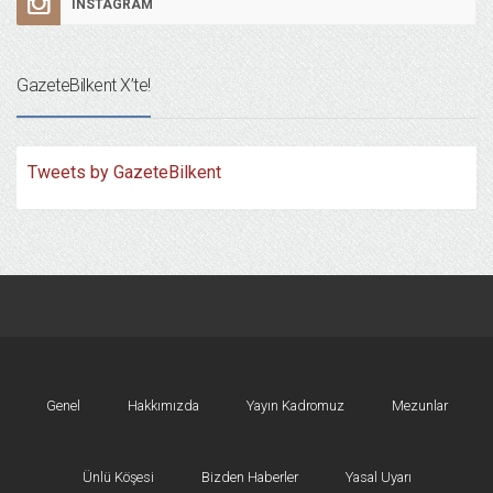
INSTAGRAM
GazeteBilkent X’te!
Tweets by GazeteBilkent
Genel
Hakkımızda
Yayın Kadromuz
Mezunlar
Ünlü Köşesi
Bizden Haberler
Yasal Uyarı