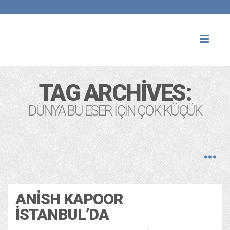
Toggl
naviga
TAG ARCHIVES:
DÜNYA BU ESER İÇIN ÇOK KÜÇÜK
ANISH KAPOOR
İSTANBUL’DA