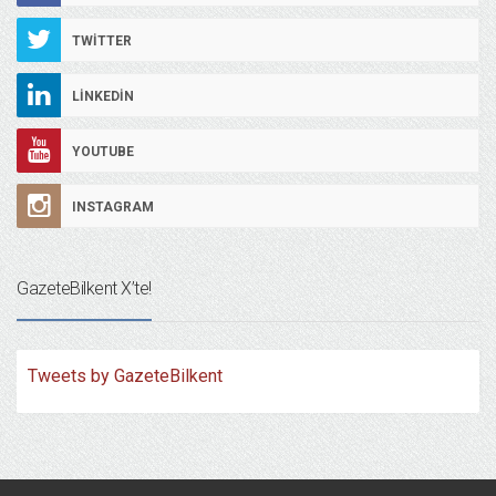
TWITTER
LINKEDIN
YOUTUBE
INSTAGRAM
GazeteBilkent X’te!
Tweets by GazeteBilkent