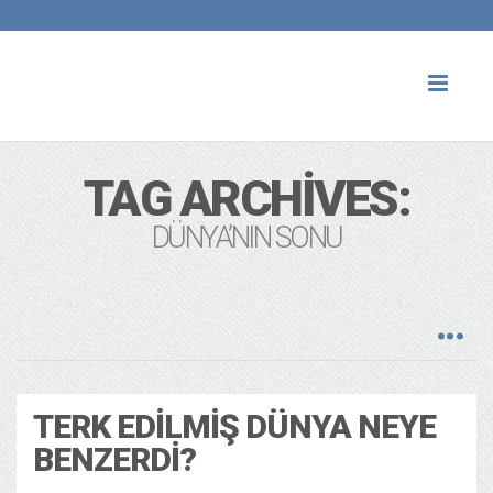
Toggl
naviga
TAG ARCHIVES:
DÜNYA’NIN SONU
TERK EDILMIŞ DÜNYA NEYE
BENZERDI?