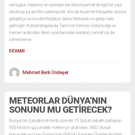
olmuştur. Hepimiz en azından bir defa kıyamet ile ilgili bir yazı
okumuş ya da film izlemişizdir. Ancak kıyamet hikayeleri dünya
geliştikçe ve modernleştikçe daha fantastik ve garip hale
gelmiştir. Kutsal kitaplarda Tanrı’nın herkesi öldüreceği ve
hemen ardından derin uykularından kaldırıp cennet ya da
cehenneme
DEVAMI
Mehmet Berk Ündeşer
METEORLAR DÜNYA’NIN
SONUNU MU GETIRECEK?
Rusya’nın Çelyabinsk kenti üzeride 15 Şubat sabahı patlayan
500 kiloton gücündeki meteorun ardından, ABD Ulusal
Havacılık ve Uzay Dairesi’nin (NASA) başkanı Charles Bolden