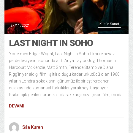
Kültür Sanat
27/11/2021
LAST NIGHT IN SOHO
Yönetmen Edgar Wright, Last Night in Soho filmi ile beyaz
perdedeki yerini sonunda aldı. Anya Taylor-Joy, Thomasin
Harcourt McKenzie, Matt Smith, Terence Stamp ve Diana
Rigg’in yer aldığı film, ışıltılı olduğu kadar ürkütücü olan 1960’lı
yılların Londra sokaklarını günümüz ile birleştirerek her
dakikasında zamansal farklılıklar yaratmayı başarıyor.
Psikolojik-gerilim türüne ait olarak karşımıza çıkan film, moda
DEVAMI
Sıla Kuren