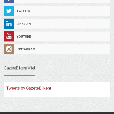
TWITTER
LINKEDIN
YOUTUBE
INSTAGRAM
GazeteBilkent X’te!
Tweets by GazeteBilkent