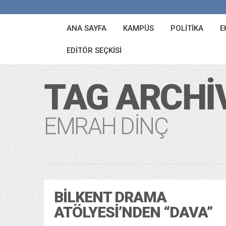
ANA SAYFA
KAMPÜS
POLITIKA
E
EDITÖR SEÇKISI
TAG ARCHI
EMRAH DINÇ
BILKENT DRAMA
ATÖLYESI’NDEN “DAVA”