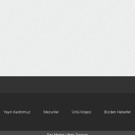
Yayın Kadromuz
Mezunlar
Ünlü Köşesi
Bizden Haberler
Dex Medya |
Web Tasarım