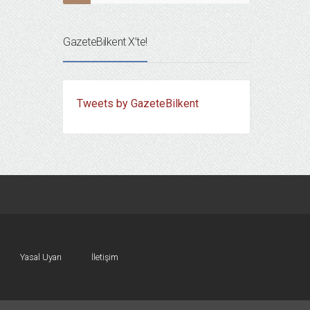
GazeteBilkent X’te!
Tweets by GazeteBilkent
Yasal Uyarı
İletişim