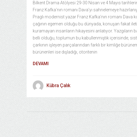
Bilkent Drama Atölyesi 29-30 Nisan ve 4 Mayıs tarihler
Franz Kafka’nın romanı Dava’yı sahnelemeye hazırlanıy
Praglı modernist yazar Franz Kafka’nın romanı Dava k
çağının egemen olduğu bu dünyada, konuşan fakat ilet
kuramayan insanların hikayesini anlatıyor. Yazgıların 
belli olduğu, toplumun bu kabullenmiştik içerisinde, si
çarkının işleyen parçalarından farklı bir kimliğe bürüne
bürünenleri ise dışladığı, otoritenin
DEVAMI
Kübra Çalık