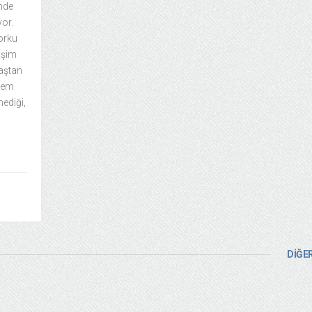
inde
or.
orku
işim
baştan
stem
mediği,
DİĞER