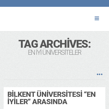
Toggl
naviga
TAG ARCHIVES:
EN IYI ÜNIVERSITELER
BILKENT ÜNIVERSITESI “EN
İYILER” ARASINDA