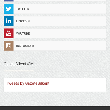
TWITTER
LINKEDIN
YOUTUBE
INSTAGRAM
GazeteBilkent X’te!
Tweets by GazeteBilkent