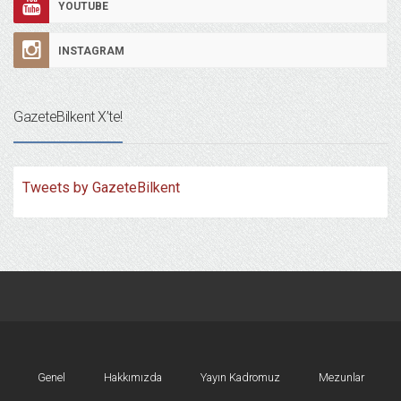
YOUTUBE
INSTAGRAM
GazeteBilkent X’te!
Tweets by GazeteBilkent
Genel
Hakkımızda
Yayın Kadromuz
Mezunlar