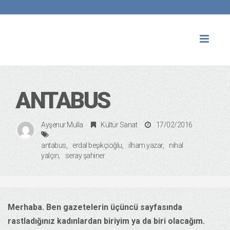
Toggl
naviga
ANTABUS
Ayşenur Mulla
Kültür Sanat
17/02/2016
antabus
erdal beşikçioğlu
ilham yazar
nihal
yalçın
seray şahiner
Merhaba. Ben gazetelerin üçüncü sayfasında
rastladığınız kadınlardan biriyim ya da biri olacağım.