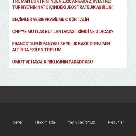
TRUMAN DOKTRINI’NDEN 2026 ANKARA ZIRVESI’NE:
TÜRKIYE’NIN NATO İÇINDEKI JEOSTRATEJIK AĞIRLIĞI
SEÇIMLER VE BIRAKABILMEK: KÖR TALIH
CHP’YE MUTLAK BUTLAN DAVASI: ŞİMDİ NE OLACAK?
FRANCO’NUN İSPANYASI: 36 YILLIK BASKICI REJIMIN
ALTINDA EZILEN TOPLUM
UMUT VE HAYAL KIRIKLIĞININ PARADOKSU
Genel
Hakkımızda
Yayın Kadromuz
Mezunlar