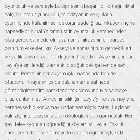
oyunculuk ve sahneyle buluşmasının başarılı bir örneği. Nihal
Yalçın’ın içten oyunculuğu, televizyonun ve ışıkların
uyum içinde kullanılması, dekorun sadeliği sizi hikayenin içine
hapsediyor. Nihal Yalçın’ın üstün oyunculuk yeteneğinden
olsa gerek, sahnede olmayan ama hikayenin bir parçası
olan tüm erkekleri, kızı Ayşe’yi ve annesini tüm gerçeklikleri
ve varlıklarıyla orada gördüğümü hissettim. Ayşe’nin annesi
Leyla’ya sinirlendiği zamanki o soğuk bakışa ben de şahit
oldum. Remzi’nin her akşam içki masasında ben de
oturdum. Hikayenin içinde bulunan ama sahnede
görmediğimiz tüm karakterler tek bir oyuncuyla sahneye
çıkıp canlanmıştı. Annesinin silikliğini, Leyla’yı koruyamayışını,
neredeyse hiç konuşmayışından sezmiştik zaten. Leyla’nın
yalnızlığını televizyonla olan diyaloglarından görmüştük. Her
şeyi televizyondan öğrendiğini söylemişti Leyla. ‘Pozitif’
enerji veren bir anne olmayı da oradan öğrenmişti, katil