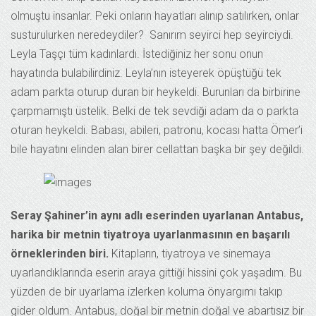
olmuştu insanlar. Peki onların hayatları alınıp satılırken, onlar
susturulurken neredeydiler? Sanırım seyirci hep seyirciydi.
Leyla Taşçı tüm kadınlardı. İstediğiniz her sonu onun
hayatında bulabilirdiniz. Leyla’nın isteyerek öpüştüğü tek
adam parkta oturup duran bir heykeldi. Burunları da birbirine
çarpmamıştı üstelik. Belki de tek sevdiği adam da o parkta
oturan heykeldi. Babası, abileri, patronu, kocası hatta Ömer’i
bile hayatını elinden alan birer cellattan başka bir şey değildi.
Seray Şahiner’in aynı adlı eserinden uyarlanan Antabus,
harika bir metnin tiyatroya uyarlanmasının en başarılı
örneklerinden biri.
Kitapların, tiyatroya ve sinemaya
uyarlandıklarında eserin araya gittiği hissini çok yaşadım. Bu
yüzden de bir uyarlama izlerken koluma önyargımı takıp
gider oldum. Antabus, doğal bir metnin doğal ve abartısız bir