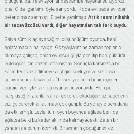
olduğunu da. Televizyonlar pespembe hayatlar sunuyordu
ona. O da -garibim- öyle sanıyordu. Koca evi baba evinden
beter olmaz sanmıştı. Elbette yanılmıştı.
Artık resmi nikahlı
bir tecavüzcüsü vardı, diğer hayatından tek fark buydu.
Salya sümük ağlayacağımı düşündüğüm oyunda, beni
ağlatamadı Nihal Yalçın. Gözyaşlarım ne zaman toplanıp
akmaya çalışsa, onları oyunculuğuyla geri itip beni güldürdü.
Güldüğüm için bazen utanmıştım. Sonuçta karşınızda bir
kadın tecavüz edilmeye alıştığını söylüyor ve siz buna
gülüyorsunuz. İnsan tuhaf hissediyor ama benim için en
çarpıcı yeri işte tam da oyunun bu yönüydü. Her gün
karşılaştığımız, ahlar vahlar çekerek okuduğumuz haberlerin,
bizi güldürerek anlatılması çok garipti. Bu yönüyle beni daha
da etkilemişti. Leyla, tüm oyun boyunca ağlasa beni de
ağlatsa belki bu kadar aklımda kalmayacaktı. Zaten bir
yandan da durum komikti. Bir annenin çocuğunun kız