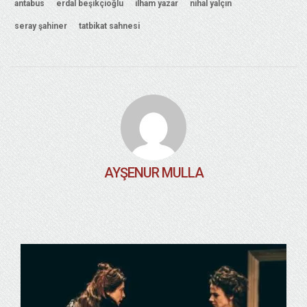
antabus
erdal beşikçioğlu
ilham yazar
nihal yalçın
seray şahiner
tatbikat sahnesi
AYŞENUR MULLA