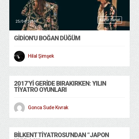
Kültür Sanat
25/04/2019
GIDION’U BOĞAN DÜĞÜM
Hilal Şimşek
2017’YI GERIDE BIRAKIRKEN: YILIN
TIYATRO OYUNLARI
Gonca Sude Kıvrak
BILKENT TIYATROSU’NDAN “JAPON