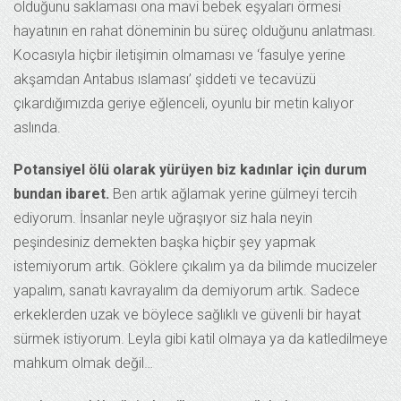
olduğunu saklaması ona mavi bebek eşyaları örmesi
hayatının en rahat döneminin bu süreç olduğunu anlatması.
Kocasıyla hiçbir iletişimin olmaması ve ‘fasulye yerine
akşamdan Antabus ıslaması’ şiddeti ve tecavüzü
çıkardığımızda geriye eğlenceli, oyunlu bir metin kalıyor
aslında.
Potansiyel ölü olarak yürüyen biz kadınlar için durum
bundan ibaret.
Ben artık ağlamak yerine gülmeyi tercih
ediyorum. İnsanlar neyle uğraşıyor siz hala neyin
peşindesiniz demekten başka hiçbir şey yapmak
istemiyorum artık. Göklere çıkalım ya da bilimde mucizeler
yapalım, sanatı kavrayalım da demiyorum artık. Sadece
erkeklerden uzak ve böylece sağlıklı ve güvenli bir hayat
sürmek istiyorum. Leyla gibi katil olmaya ya da katledilmeye
mahkum olmak değil…