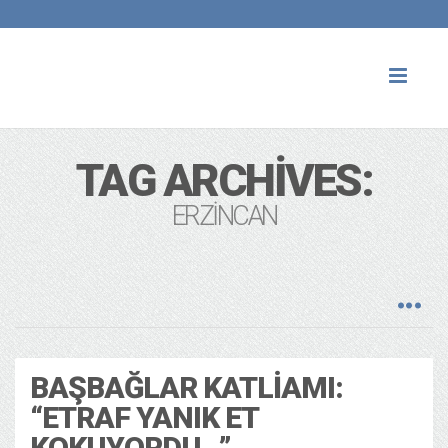
Toggl
naviga
TAG ARCHIVES:
ERZINCAN
BAŞBAĞLAR KATLIAMI:
“ETRAF YANIK ET
KOKUYORDU…”