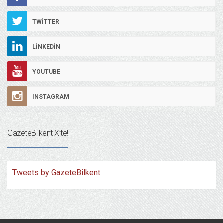
TWITTER
LINKEDIN
YOUTUBE
INSTAGRAM
GazeteBilkent X’te!
Tweets by GazeteBilkent