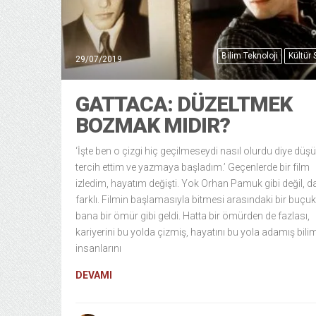
Bilim Teknoloji
Kültür
29/07/2019
GATTACA: DÜZELTMEK
BOZMAK MIDIR?
‘İşte ben o çizgi hiç geçilmeseydi nasıl olurdu diye dü
tercih ettim ve yazmaya başladım.’ Geçenlerde bir film
izledim, hayatım değişti. Yok Orhan Pamuk gibi değil, 
farklı. Filmin başlamasıyla bitmesi arasındaki bir buçu
bana bir ömür gibi geldi. Hatta bir ömürden de fazlası,
kariyerini bu yolda çizmiş, hayatını bu yola adamış bili
insanlarını
DEVAMI