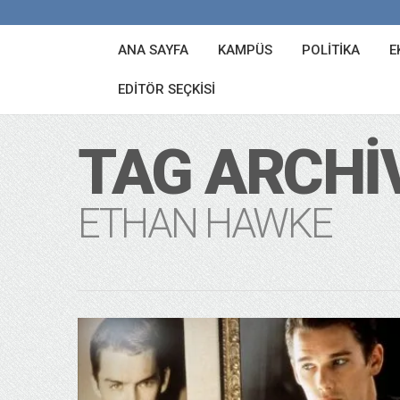
ANA SAYFA
KAMPÜS
POLITIKA
E
EDITÖR SEÇKISI
TAG ARCHI
ETHAN HAWKE