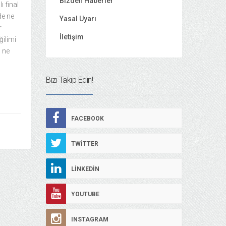
Bizden Haberler
ı final
de ne
Yasal Uyarı
r
İletişim
ğilimi
 ne
Bizi Takip Edin!
FACEBOOK
TWITTER
LINKEDIN
YOUTUBE
INSTAGRAM