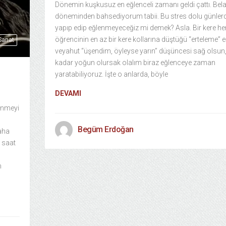
Dönemin kuşkusuz en eğlenceli zamanı geldi çattı. Belal
döneminden bahsediyorum tabii. Bu stres dolu günler
yapıp edip eğlenmeyeceğiz mi demek? Asla. Bir kere he
öğrencinin en az bir kere kollarına düştüğü “erteleme” e
 Sanat
veyahut “üşendim, öyleyse yarın” düşüncesi sağ olsun,
kadar yoğun olursak olalım biraz eğlenceye zaman
yaratabiliyoruz. İşte o anlarda, böyle
DEVAMI
şünmeyi
Begüm Erdoğan
daha
k saat
m