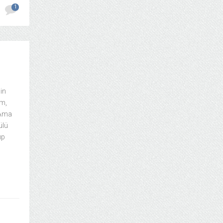
1
in
um,
 Ama
ülü
ıp