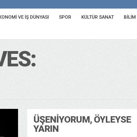
KONOMI VE İŞ DÜNYASI
SPOR
KÜLTÜR SANAT
BILIM
VES:
ÜŞENIYORUM, ÖYLEYSE
YARIN