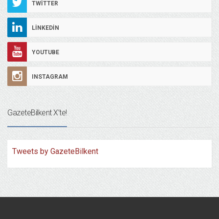
TWITTER
LINKEDIN
YOUTUBE
INSTAGRAM
GazeteBilkent X’te!
Tweets by GazeteBilkent