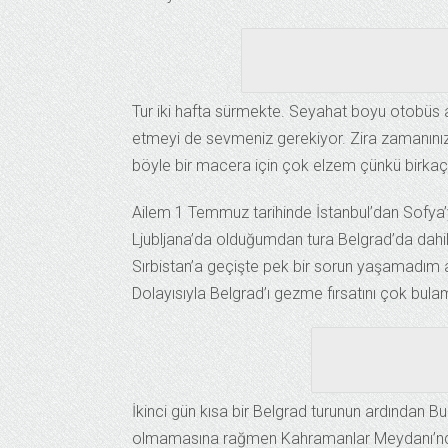
Tur iki hafta sürmekte. Seyahat boyu otobüs ar
etmeyi de sevmeniz gerekiyor. Zira zamanınız
böyle bir macera için çok elzem çünkü birkaç is
Ailem 1 Temmuz tarihinde İstanbul’dan Sofya’y
Ljubljana’da olduğumdan tura Belgrad’da dahil 
Sırbistan’a geçişte pek bir sorun yaşamadım 
Dolayısıyla Belgrad’ı gezme fırsatını çok bulam
İkinci gün kısa bir Belgrad turunun ardından
olmamasına rağmen Kahramanlar Meydanı’ndan