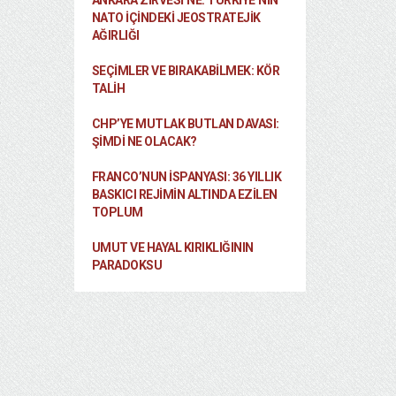
ANKARA ZIRVESI’NE: TÜRKIYE’NIN
NATO İÇINDEKI JEOSTRATEJIK
AĞIRLIĞI
SEÇIMLER VE BIRAKABILMEK: KÖR
TALIH
k
CHP’YE MUTLAK BUTLAN DAVASI:
ŞİMDİ NE OLACAK?
FRANCO’NUN İSPANYASI: 36 YILLIK
BASKICI REJIMIN ALTINDA EZILEN
TOPLUM
UMUT VE HAYAL KIRIKLIĞININ
PARADOKSU