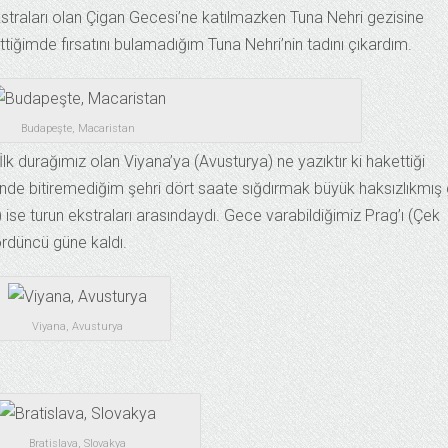
traları olan Çigan Gecesi’ne katılmazken Tuna Nehri gezisine
ttiğimde fırsatını bulamadığım Tuna Nehri’nin tadını çıkardım.
Budapeşte, Macaristan
k durağımız olan Viyana’ya (Avusturya) ne yazıktır ki hakettiği
de bitiremediğim şehri dört saate sığdırmak büyük haksızlıkmış 
 ise turun ekstraları arasındaydı. Gece varabildiğimiz Prag’ı (Çek
ördüncü güne kaldı.
Viyana, Avusturya
Bratislava, Slovakya