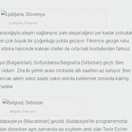
Ljubljana, Slovenya
acılığıyla ulaşım sağlanıyor, yani ulaşacağınız yer kadar yolculu
ın çok büyük bir çoğunluğu yolda geçiyor. Fikrimce gezgin ruhu
tisna haricinde kalınan oteller de orta halli hostellerden farksız.
a (Bulgaristan), Sofya’dansa Belgrad’a (Sırbistan) geçti. Ben
oldum. Zira iki şehrin arası otobüsle altı saatten az sürüyor. Ben
ancak ailem sekiz saate yakın sınırda beklemek zorunda kalmış.
adılar.
Belgrad, Sırbistan
 Budapeşte’ye (Macaristan) geçildi. Budapeşte’de programımızda
 dönerken aynı zamanda da soykırım anıtı olan Terör Evi’nin