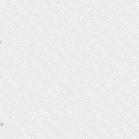
u
ık.