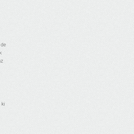
 de
k
az
 ki