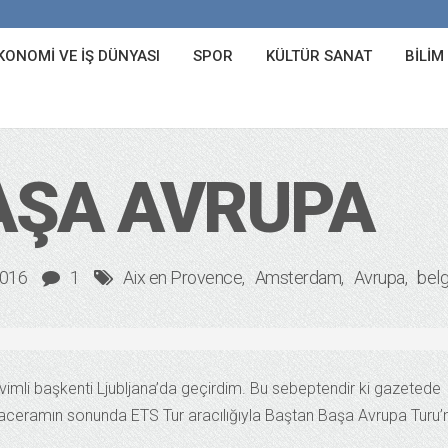
KONOMI VE İŞ DÜNYASI
SPOR
KÜLTÜR SANAT
BILIM
AŞA AVRUPA
2016
1
Aix en Provence
Amsterdam
Avrupa
bel
imli başkenti Ljubljana’da geçirdim. Bu sebeptendir ki gazetede
ceramın sonunda ETS Tur aracılığıyla Baştan Başa Avrupa Turu’