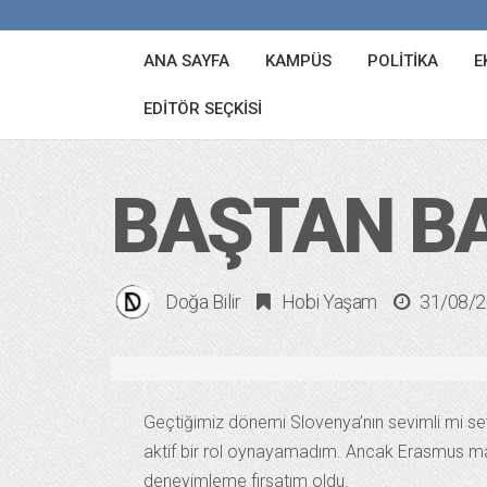
ANA SAYFA
KAMPÜS
POLITIKA
E
EDITÖR SEÇKISI
BAŞTAN B
Doğa Bilir
Hobi Yaşam
31/08/
Geçtiğimiz dönemi Slovenya’nın sevimli mi sev
aktif bir rol oynayamadım. Ancak Erasmus ma
deneyimleme fırsatım oldu.