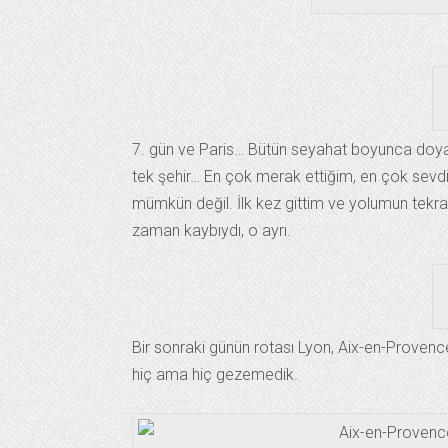
7. gün ve Paris… Bütün seyahat boyunca doyası
tek şehir… En çok merak ettiğim, en çok sevd
mümkün değil. İlk kez gittim ve yolumun tekrar
zaman kaybıydı, o ayrı.
Bir sonraki günün rotası Lyon, Aix-en-Provence
hiç ama hiç gezemedik.