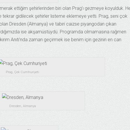
merak ettiğim şehirlerinden biri olan Prag’ı gezmeye koyulduk. H
e tekrar gidilecek şehirler listeme eklemeye yetti. Prag, seni çok
 olan Dresden (Almanya) ve tabiri caizse piyangodan çıkan
’e vardığımızda ise akşamüstüydü. Programda olmamasına rağmen
ykırım Anıtı’nda zaman geçirmek ise benim için gezinin en can
Prag, Çek Cumhuriyeti
Dresden, Almanya