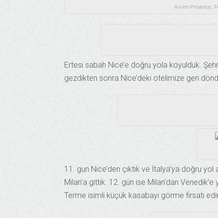
Aix-en-Provence, 
Ertesi sabah Nice’e doğru yola koyulduk. Şeh
gezdikten sonra Nice’deki otelimize geri dönd
11. gun Nice’den çıktık ve İtalya’ya doğru yol
Milan’a gittik. 12. gün ise Milan’dan Venedik’e
Terme isimli küçük kasabayı görme fırsatı edind