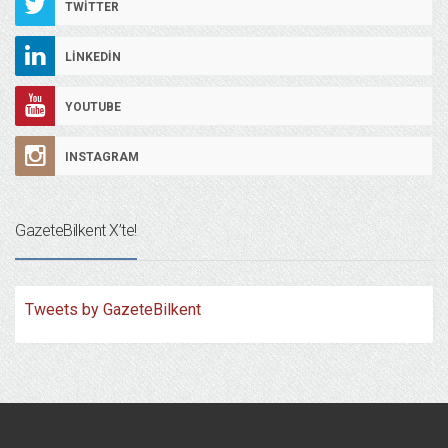
TWITTER
LINKEDIN
YOUTUBE
INSTAGRAM
GazeteBilkent X’te!
Tweets by GazeteBilkent