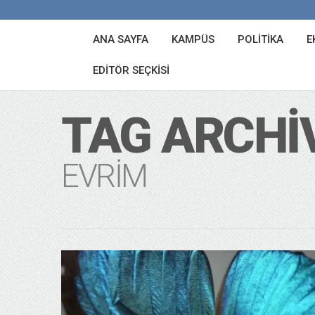
ANA SAYFA
KAMPÜS
POLITIKA
E
EDITÖR SEÇKISI
TAG ARCHI
EVRIM