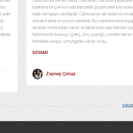
lanılan
Catecea adı verilen deniz memelileri, denizde yaşasalar
lar,
balıklara birçok konuda benzerlik gösterseler bile aslı
, peki
balık olmayan canlılardır. Catecea‘nın alt türlerine örne
ğı
olarak balina ve yunus verilebilir. Bu canlıların kedi bıyığ
n)
andıran minik kılları vardır, kulaklarında sesi iletmesi iç
cekteki
farklı kemik bulunur (çekiç, örs, üzengi), çeneleri tek bir
kemikten oluşur, omurgaları vardır ve bu
DEVAMI
Zeynep Çırnaz
DİĞER