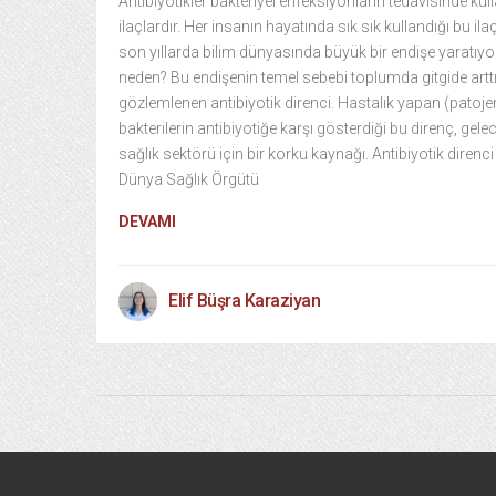
Antibiyotikler bakteriyel enfeksiyonların tedavisinde kul
ilaçlardır. Her insanın hayatında sık sık kullandığı bu ilaç
son yıllarda bilim dünyasında büyük bir endişe yaratıyor
neden? Bu endişenin temel sebebi toplumda gitgide arttı
gözlemlenen antibiyotik direnci. Hastalık yapan (patoje
bakterilerin antibiyotiğe karşı gösterdiği bu direnç, gele
sağlık sektörü için bir korku kaynağı. Antibiyotik direnci
Dünya Sağlık Örgütü
DEVAMI
Elif Büşra Karaziyan