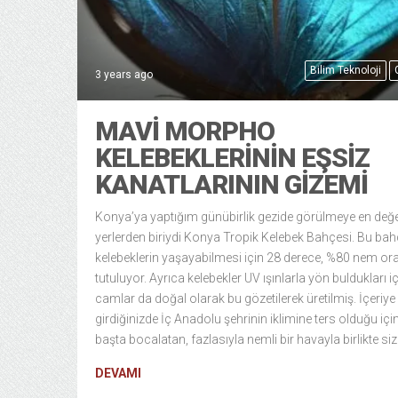
Bilim Teknoloji
3 years ago
MAVI MORPHO
KELEBEKLERININ EŞSIZ
KANATLARININ GIZEMI
Konya’ya yaptığım günübirlik gezide görülmeye en değ
yerlerden biriydi Konya Tropik Kelebek Bahçesi. Bu bah
kelebeklerin yaşayabilmesi için 28 derece, %80 nem or
tutuluyor. Ayrıca kelebekler UV ışınlarla yön buldukları i
camlar da doğal olarak bu gözetilerek üretilmiş. İçeriye
girdiğinizde İç Anadolu şehrinin iklimine ters olduğu içi
başta bocalatan, fazlasıyla nemli bir havayla birlikte siz
DEVAMI