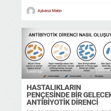
Aybeniz Metin
Bilim Tek
5 years ago
HASTALIKLARIN
PENÇESINDE BIR GELECE
ANTIBIYOTIK DIRENCI