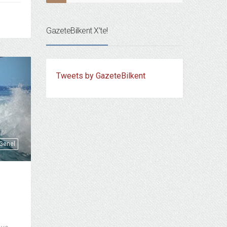
GazeteBilkent X’te!
Tweets by GazeteBilkent
Genel