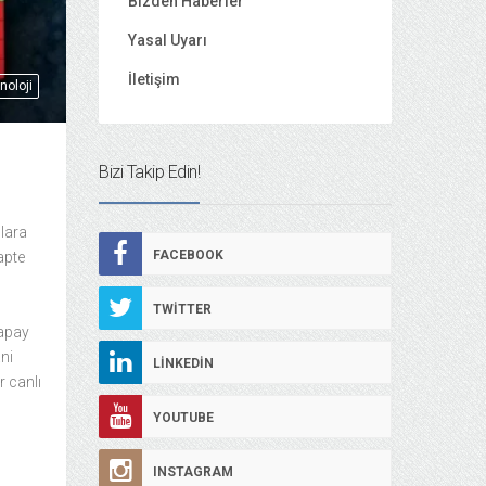
Bizden Haberler
Yasal Uyarı
İletişim
noloji
Bizi Takip Edin!
lara
FACEBOOK
apte
TWITTER
yapay
ni
LINKEDIN
r canlı
YOUTUBE
INSTAGRAM