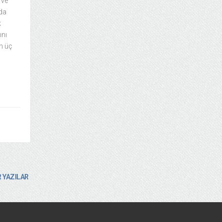
 ve
nda
k
ını
in üç
 YAZILAR