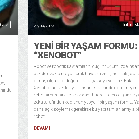
Genel
Bilim Tek
22/03/2023
YENI BIR YAŞAM FORMU:
“XENOBOT”
Robot ve robotik kavramlarını düşündüğümüzde insan
pek de uzak olmayan artık hayatımızın içine gittikçe ad
er
olmuş olgular olduğunu rahatça söyleyebiliriz. Fakat
çe,
Xenobot adı verilen yapı insanlık tarihinde görülmeyen
anında
robotlardan farklı olarak canlı hücrelerden oluşan ve 
çin
zeka tarafından kodlanan yepyeni bir yaşam formu. Ya
daha açık söylemek gerekirse bu yapı tam anlamıyla bi
n
robot.
i
DEVAMI