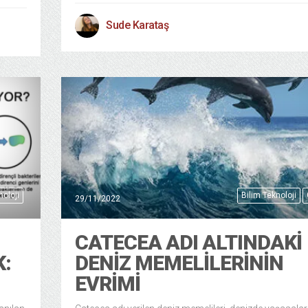
Sude Karataş
noloji
Bilim Teknoloji
29/11/2022
CATECEA ADI ALTINDAKI
K:
DENIZ MEMELILERININ
EVRIMI