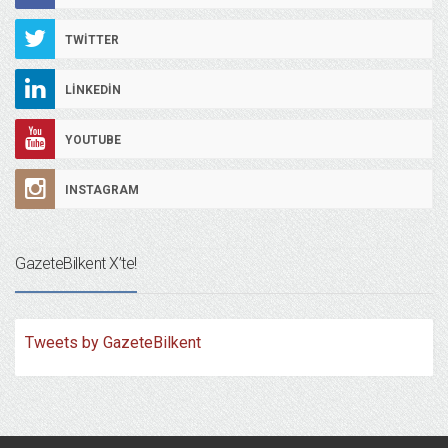
TWITTER
LINKEDIN
YOUTUBE
INSTAGRAM
GazeteBilkent X’te!
Tweets by GazeteBilkent