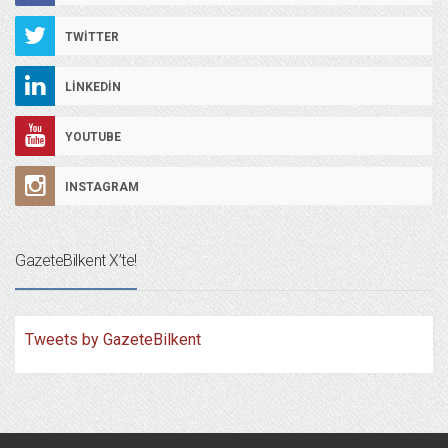
TWITTER
LINKEDIN
YOUTUBE
INSTAGRAM
GazeteBilkent X’te!
Tweets by GazeteBilkent