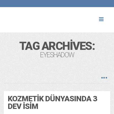
Toggl
naviga
TAG ARCHIVES:
EYESHADOW
KOZMETIK DÜNYASINDA 3
DEV İSIM