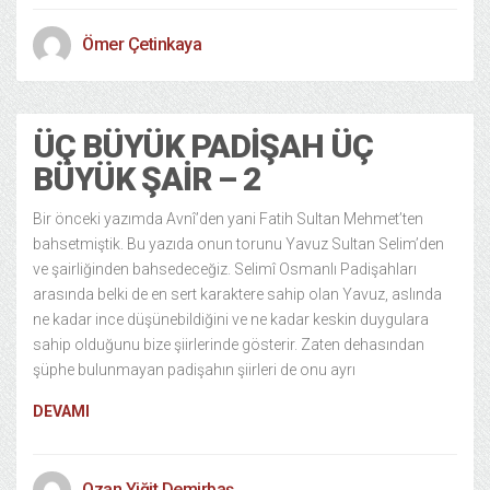
Ömer Çetinkaya
ÜÇ BÜYÜK PADIŞAH ÜÇ
BÜYÜK ŞAIR – 2
Bir önceki yazımda Avnî’den yani Fatih Sultan Mehmet’ten
bahsetmiştik. Bu yazıda onun torunu Yavuz Sultan Selim’den
ve şairliğinden bahsedeceğiz. Selimî Osmanlı Padişahları
arasında belki de en sert karaktere sahip olan Yavuz, aslında
ne kadar ince düşünebildiğini ve ne kadar keskin duygulara
sahip olduğunu bize şiirlerinde gösterir. Zaten dehasından
şüphe bulunmayan padişahın şiirleri de onu ayrı
DEVAMI
Ozan Yiğit Demirbaş