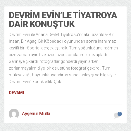
DEVRIM EVIN’LE TIYATROYA
DAIR KONUŞTUK
Devrim Evin ile Adana Devlet Tiyatrosu’ndaki Lazaritsa- Bir
İnsan, Bir Ağaç, Bir Köpek adlı oyunundan sonra inanılmaz
keyifli bir röportaj gerçekleştirdik. Tüm yoğunluğuna rağmen
bize zaman ayırdı ve uzun uzun sorularımızı cevapladı.
Sahneye çıkardı, fotoğraflar gönderdi yayınlarken
zorlanmayalım diye, bir de üstüne fotoğraf çektirdi. Tüm
mütevaziliği, hayranlık uyandıran sanat anlayışı ve bilgisiyle
Devrim Evin’i konuk ettik. Çok
DEVAMI
Ayşenur Mulla
1