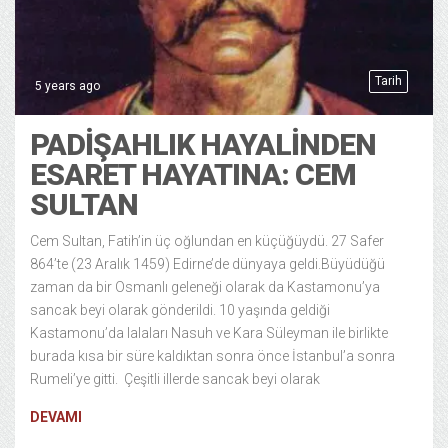
Tarih
5 years ago
PADİŞAHLIK HAYALİNDEN
ESARET HAYATINA: CEM
SULTAN
Cem Sultan, Fatih’in üç oğlundan en küçüğüydü. 27 Safer
864’te (23 Aralık 1459) Edirne’de dünyaya geldi.Büyüdüğü
zaman da bir Osmanlı geleneği olarak da Kastamonu’ya
sancak beyi olarak gönderildi. 10 yaşında geldiği
Kastamonu’da lalaları Nasuh ve Kara Süleyman ile birlikte
burada kısa bir süre kaldıktan sonra önce İstanbul’a sonra
Rumeli’ye gitti. Çeşitli illerde sancak beyi olarak
DEVAMI