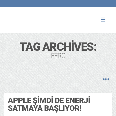
Toggl
naviga
TAG ARCHIVES:
FERC
APPLE ŞIMDI DE ENERJI
SATMAYA BAŞLIYOR!