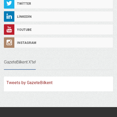
TWITTER
LINKEDIN
YOUTUBE
INSTAGRAM
GazeteBilkent X’te!
Tweets by GazeteBilkent