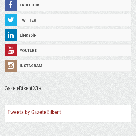
FACEBOOK
TWITTER
LINKEDIN
YOUTUBE
INSTAGRAM
GazeteBilkent X’te!
Tweets by GazeteBilkent