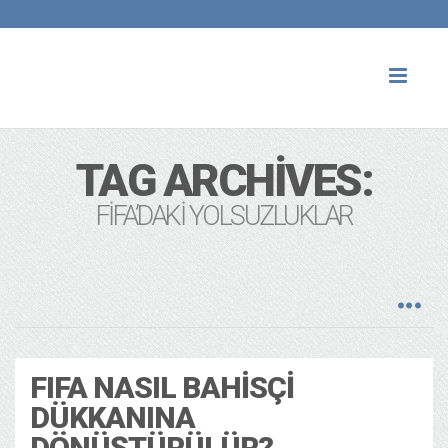
Toggl
naviga
TAG ARCHIVES:
FIFA’DAKI YOLSUZLUKLAR
FIFA NASIL BAHISÇI
DÜKKANINA
DÖNÜŞTÜRÜLÜR?