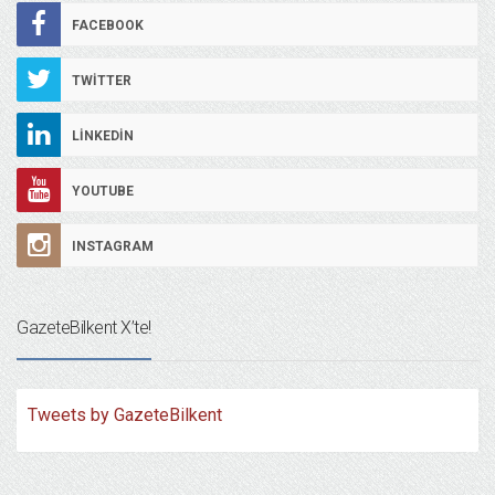
FACEBOOK
TWITTER
LINKEDIN
YOUTUBE
INSTAGRAM
GazeteBilkent X’te!
Tweets by GazeteBilkent