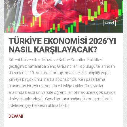
Genel
16/12/2025
TÜRKIYE EKONOMISI 2026’YI
NASIL KARŞILAYACAK?
Bilkent Üniversitesi Müzik ve Sahne Sanatları Fakültesi
geçtiğimiz haftalarda Genç Girişimciler Topluluğu tarafından
düzenlenen 19. Ankara start-up zirvesine ev sahipliği yaptı.
Zirveye birçok ünlü marka sponsor olurken pazarlama
alanından birçok uzman da etkinliğe katıldı. Dinleyiciler
arasında başta üniversite öğrencileri olmak üzere çok sayıda
dinleyici salondaydı. Genel temanın ışığında konuşmalarda
irdelenen şey herkesin aklına tek bir
DEVAMI