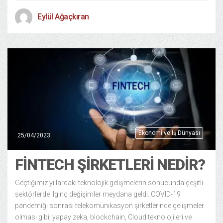
Eylül Ağaçkıran
Ekonomi ve Iş Dünyası
25/04/2023
FINTECH ŞIRKETLERI NEDIR?
Geçtiğimiz yıllardaki teknolojik gelişmelerin sonucunda çeşitli
sektörlerde ilginç değişimler meydana geldi. COVID-19
pandemiği sonrası telekomünikasyon şirketlerinde gelişmeler
olması gibi, yapay zeka, blockchain, Cloud teknolojileri ve