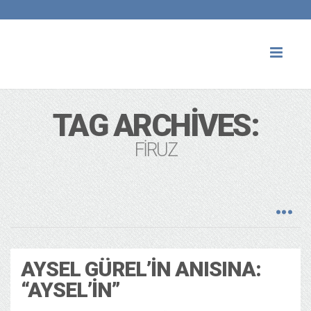
Toggl
naviga
TAG ARCHIVES:
FIRUZ
AYSEL GÜREL’IN ANISINA:
“AYSEL’IN”