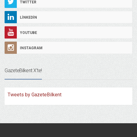
TWITTER
LINKEDIN
YOUTUBE
INSTAGRAM
GazeteBilkent X’te!
Tweets by GazeteBilkent