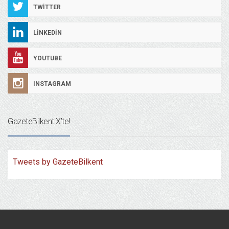
TWITTER
LINKEDIN
YOUTUBE
INSTAGRAM
GazeteBilkent X’te!
Tweets by GazeteBilkent