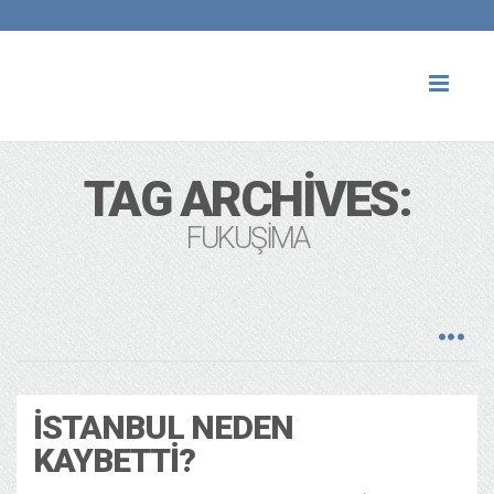
Toggl
naviga
TAG ARCHIVES:
FUKUŞIMA
İSTANBUL NEDEN
KAYBETTI?