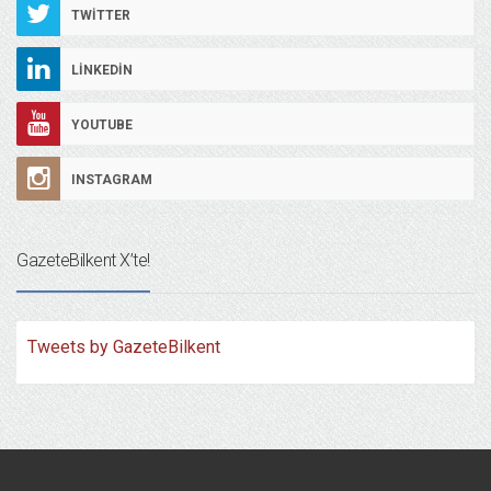
TWITTER
LINKEDIN
YOUTUBE
INSTAGRAM
GazeteBilkent X’te!
Tweets by GazeteBilkent