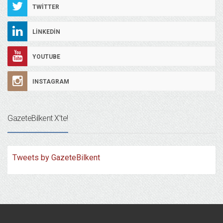
TWITTER
LINKEDIN
YOUTUBE
INSTAGRAM
GazeteBilkent X’te!
Tweets by GazeteBilkent