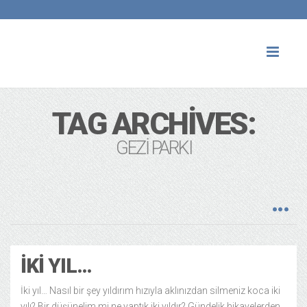
Toggl
naviga
TAG ARCHIVES:
GEZI PARKI
İKI YIL…
İki yıl… Nasıl bir şey yıldırım hızıyla aklınızdan silmeniz koca iki
yılı? Bir düşünelim mi ne yaptık iki yıldır? Gündelik hikayelerden