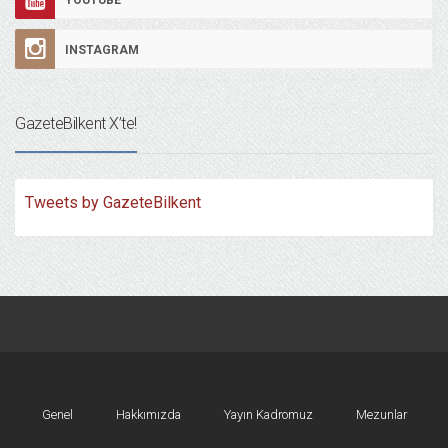
YOUTUBE
INSTAGRAM
GazeteBilkent X’te!
Tweets by GazeteBilkent
Genel
Hakkımızda
Yayın Kadromuz
Mezunlar