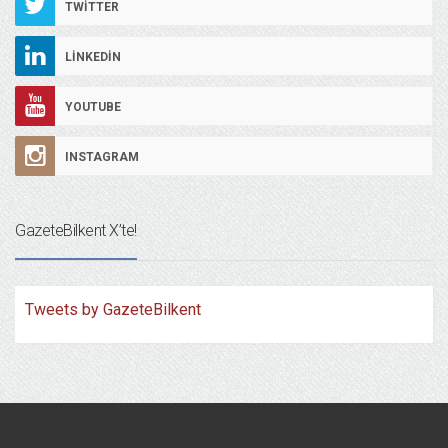
TWITTER
LINKEDIN
YOUTUBE
INSTAGRAM
GazeteBilkent X’te!
Tweets by GazeteBilkent