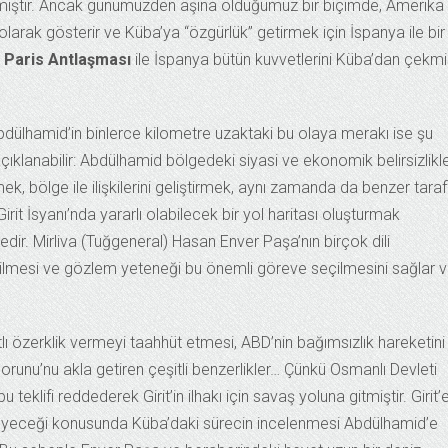
etmiştir. Ancak günümüzden aşina olduğumuz bir biçimde, Amerika
larak gösterir ve Küba’ya “özgürlük” getirmek için İspanya ile bir
Paris Antlaşması
ile İspanya bütün kuvvetlerini Küba’dan çekmi
bdülhamid’in binlerce kilometre uzaktaki bu olaya merakı ise şu
çıklanabilir: Abdülhamid bölgedeki siyasi ve ekonomik belirsizlikle
ek, bölge ile ilişkilerini geliştirmek, aynı zamanda da benzer taraf
irit İsyanı’nda yararlı olabilecek bir yol haritası oluşturmak
dir. Mirliva (Tuğgeneral) Hasan Enver Paşa’nın birçok dili
lmesi ve gözlem yeteneği bu önemli göreve seçilmesini sağlar 
ıtlı özerklik vermeyi taahhüt etmesi, ABD’nin bağımsızlık hareketini
Sorunu’nu akla getiren çeşitli benzerlikler… Çünkü Osmanlı Devleti
u teklifi reddederek Girit’in ilhakı için savaş yoluna gitmiştir. Girit’
işleyeceği konusunda Küba’daki sürecin incelenmesi Abdülhamid’e