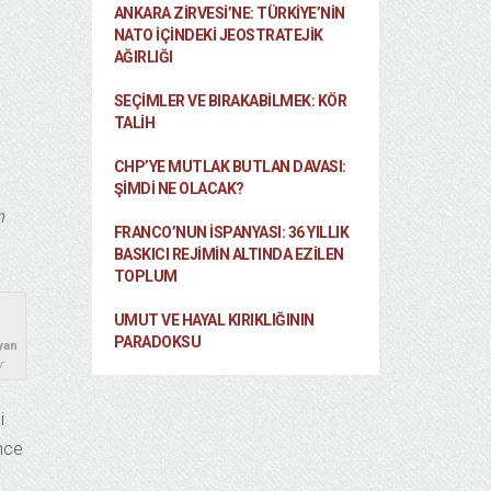
ANKARA ZIRVESI’NE: TÜRKIYE’NIN
NATO İÇINDEKI JEOSTRATEJIK
AĞIRLIĞI
SEÇIMLER VE BIRAKABILMEK: KÖR
TALIH
CHP’YE MUTLAK BUTLAN DAVASI:
ŞİMDİ NE OLACAK?
n
FRANCO’NUN İSPANYASI: 36 YILLIK
BASKICI REJIMIN ALTINDA EZILEN
TOPLUM
UMUT VE HAYAL KIRIKLIĞININ
PARADOKSU
yan
r
i
nce