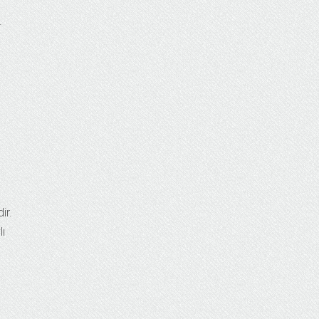
.
ir.
ı