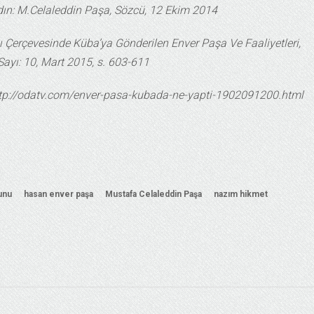
aydın: M.Celaleddin Paşa, Sözcü, 12 Ekim 2014
sı Çerçevesinde Küba’ya Gönderilen Enver Paşa Ve Faaliyetleri,
 Sayı: 10, Mart 2015, s. 603-611
ttp://odatv.com/enver-pasa-kubada-ne-yapti-1902091200.html
runu
hasan enver paşa
Mustafa Celaleddin Paşa
nazım hikmet