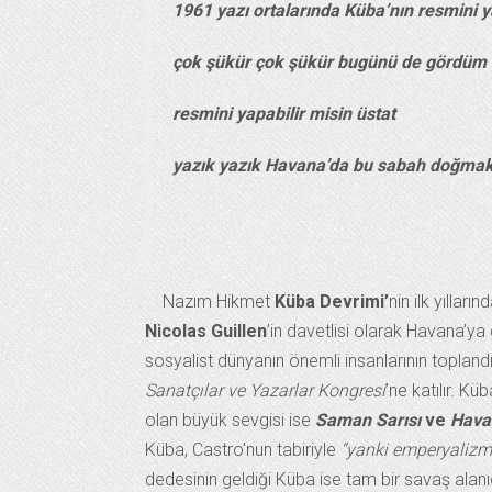
1961 yazı ortalarında Küba’nın resmini y
çok şükür çok şükür bugünü de gördüm
resmini yapabilir misin üstat
yazık yazık Havana’da bu sabah doğmak 
Nazım Hikmet
Küba Devrimi’
nin ilk yılları
Nicolas Guillen
’in davetlisi olarak Havana’ya
sosyalist dünyanın önemli insanlarının topland
Sanatçılar ve Yazarlar Kongresi
’ne katılır. K
olan büyük sevgisi ise
Saman Sarısı
ve
Hava
Küba, Castro’nun tabiriyle
“yanki emperyalizmin
dedesinin geldiği Küba ise tam bir savaş alanıd