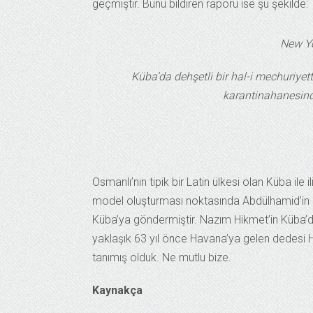
geçmiştir. Bunu bildiren raporu ise şu şekilde:
New Yo
Küba’da dehşetli bir hal-i mechuriyet
karantinahanesinden
Osmanlı’nın tipik bir Latin ülkesi olan Küba ile
model oluşturması noktasında Abdülhamid’in di
Küba’ya göndermiştir. Nazım Hikmet’in Küba’d
yaklaşık 63 yıl önce Havana’ya gelen dedesi 
tanımış olduk. Ne mutlu bize.
Kaynakça