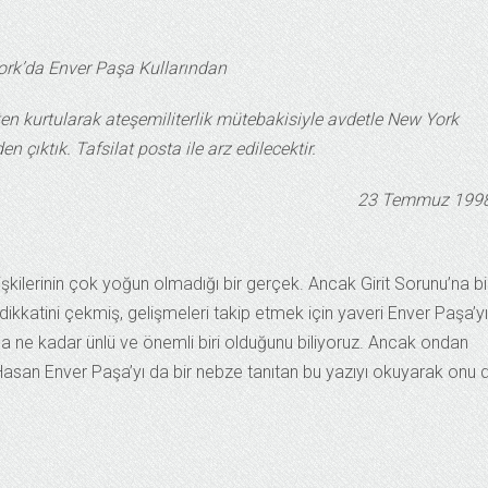
rk’da Enver Paşa Kullarından
ten kurtularak ateşemiliterlik mütebakisiyle avdetle New York
 çıktık. Tafsilat posta ile arz edilecektir.
23 Temmuz 199
 ilişkilerinin çok yoğun olmadığı bir gerçek. Ancak Girit Sorunu’na bi
kkatini çekmiş, gelişmeleri takip etmek için yaveri Enver Paşa’y
a ne kadar ünlü ve önemli biri olduğunu biliyoruz. Ancak ondan
Hasan Enver Paşa’yı da bir nebze tanıtan bu yazıyı okuyarak onu 