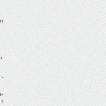
e
nra
.)
çok
lık
iş