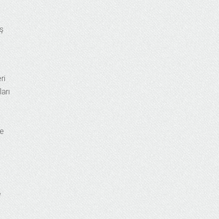
ş
ri
ları
ve
e