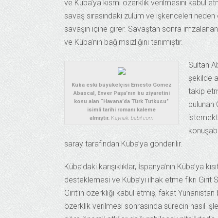
ve Küba’ya kısmi özerklik verilmesini kabul 
savaş sırasındaki zulüm ve işkenceleri neden o
savaşın içine girer. Savaştan sonra imzalanan
ve Küba’nın bağımsızlığını tanımıştır.
Sultan A
şekilde a
Küba eski büyükelçisi Ernesto Gomez
takip etm
Abascal, Enver Paşa’nın bu ziyaretini
konu alan “Havana’da Türk Tutkusu”
bulunan G
isimli tarihi romanı kaleme
istemekte
almıştır.
K
aynak: babil.com
konuşabi
saray tarafından Küba’ya gönderilir.
Küba’daki karışıklıklar, İspanya’nın Küba’ya kıs
desteklemesi ve Küba’yı ilhak etme fikri Girit 
Girit’in özerkliği kabul etmiş, fakat Yunanistan b
özerklik verilmesi sonrasında sürecin nasıl 