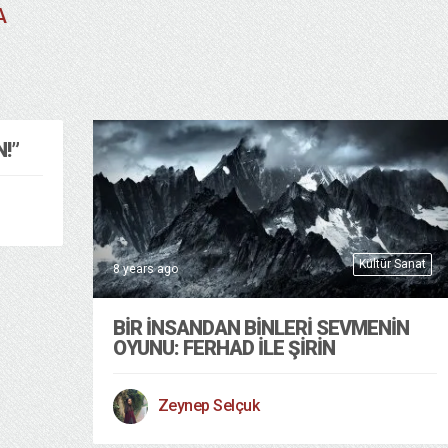
A
!”
Kültür Sanat
8 years ago
BIR İNSANDAN BINLERI SEVMENIN
OYUNU: FERHAD ILE ŞIRIN
Zeynep Selçuk