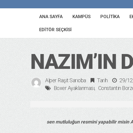
ANA SAYFA
KAMPÜS
POLITIKA
E
EDITÖR SEÇKISI
NAZIM’IN 
Alper Raşit Sarıoba
Tarih
29/12
Boxer Ayaklanması
Constantin Borz
sen mutluluğun resmini yapabilir misin 