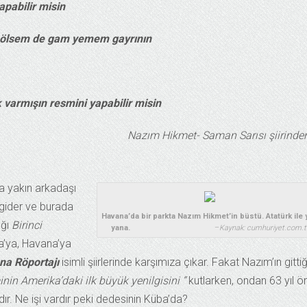
apabilir misin
 ölsem de gam yemem gayrının
varmışın resmini yapabilir misin
Nazım Hikmet- Saman Sarısı şiirinde
nda yakın arkadaşı
 gider ve burada
Havana’da bir parkta Nazım Hikmet’in büstü. Atatürk ile 
ığı
Birinci
yana.
–
Kaynak: cumhuriyet.com.t
üba’ya, Havana’ya
na Röportajı
isimli şiirlerinde karşımıza çıkar. Fakat Nazım’ın gittiğ
in Amerika’daki ilk büyük yenilgisini “
kutlarken, ondan 63 yıl ö
ır. Ne işi vardır peki dedesinin Küba’da?