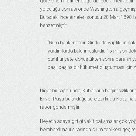
göre önemli etkiler doğurabilecek niteliktedi
yolculuğu sonrası önce Washington’a geçmiş,
Buradaki incelemeleri sonucu 28 Mart 1898 ta
benzetmiştir:
“Rum bankerlerinin Giritlilerle yaptıkları n
yardımlarda bulunmuşlardır. 15 milyon dol
cumhuriyete dönüştükten sonra paranın yük
başlı başına bir hükumet oluşturması içi
Diğer bir raporunda, Kübalıların bağımsızlıkla
Enver Paşa bulunduğu süre zarfında Küba hakk
rapor göndermiştir.
Heyetin adaya gittiği vakit çatışmalar çok y
bombardımanı sırasında ölüm tehlikesi geçir