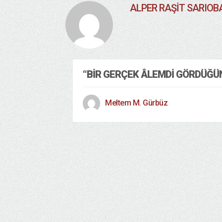
ALPER RAŞIT SARIOB
“BIR GERÇEK ÂLEMDI GÖRDÜĞÜN
Meltem M. Gürbüz