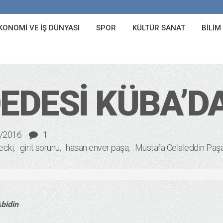
KONOMI VE İŞ DÜNYASI
SPOR
KÜLTÜR SANAT
BILIM
DEDESI KÜBA’D
/2016
1
ecki
girit sorunu
hasan enver paşa
Mustafa Celaleddin Paş
Abidin