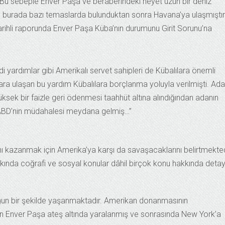
r. Bu sebeple Enver Paşa ve beraberindeki heyet uzun bir deniz
 burada bazı temaslarda bulunduktan sonra Havana’ya ulaşmıştır
rihli raporunda Enver Paşa Küba’nın durumunu Girit Sorunu’na
akdi yardımlar gibi Amerikalı servet sahipleri de Kübalılara önemli
ara ulaşan bu yardım Kübalılara borçlanma yoluyla verilmişti. Ada
sek bir faizle geri ödenmesi taahhüt altına alındığından adanın
n ABD’nin müdahalesi meydana gelmiş…”
rını kazanmak için Amerika’ya karşı da savaşacaklarını belirtmekted
ında coğrafi ve sosyal konular dâhil birçok konu hakkında detayl
oğun bir şekilde yaşanmaktadır. Amerikan donanmasının
en Enver Paşa ateş altında yaralanmış ve sonrasında New York’a