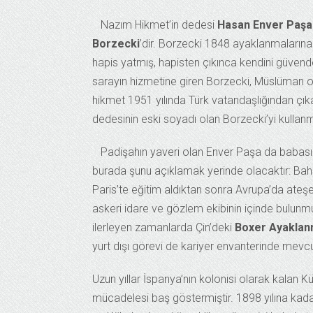
Nazım Hikmet’in dedesi
Hasan Enver Paşa
Borzecki
’dir. Borzecki 1848 ayaklanmalarına 
hapis yatmış, hapisten çıkınca kendini güvende
sarayın hizmetine giren Borzecki, Müslüman o
hikmet 1951 yılında Türk vatandaşlığından çı
dedesinin eski soyadı olan Borzecki’yi kullanmı
Padişahın yaveri olan Enver Paşa da babası gi
burada şunu açıklamak yerinde olacaktır: Bahs
Paris’te eğitim aldıktan sonra Avrupa’da ateşe
askeri idare ve gözlem ekibinin içinde bulunm
ilerleyen zamanlarda Çin’deki
Boxer Ayaklan
yurt dışı görevi de kariyer envanterinde mevc
Uzun yıllar İspanya’nın kolonisi olarak kalan 
mücadelesi baş göstermiştir. 1898 yılına ka