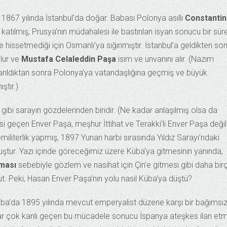
1867 yılında İstanbul’da doğar. Babası Polonya asıllı
Constantin
katılmış, Prusya’nın müdahalesi ile bastırılan isyan sonucu bir sür
 hissetmediği için Osmanlı’ya sığınmıştır. İstanbul’a geldikten so
lur ve
Mustafa Celaleddin Paşa
isim ve unvanını alır. (Nazım
karıldıktan sonra Polonya’ya vatandaşlığına geçmiş ve büyük
ştır.)
bi sarayın gözdelerinden biridir. (Ne kadar anlaşılmış olsa da
i geçen Enver Paşa, meşhur İttihat ve Terakki’li Enver Paşa değil
militerlik yapmış, 1897 Yunan harbi sırasında Yıldız Sarayı’ndaki
uştur. Yazı içinde göreceğimiz üzere Küba’ya gitmesinin yanında,
ması
sebebiyle gözlem ve nasihat için Çin’e gitmesi gibi daha bir
ut. Peki, Hasan Enver Paşa’nın yolu nasıl Küba’ya düştü?
Küba’da 1895 yılında mevcut emperyalist düzene karşı bir bağımsız
dar çok kanlı geçen bu mücadele sonucu İspanya ateşkes ilan etm